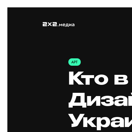
АРТ
Кто 
Диза
Укра