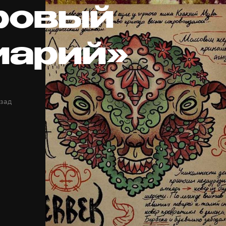
ровый
иарий»
азад