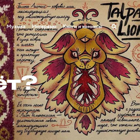
ы
Музыка
Интервью
Книги и комиксы
ёт?
л