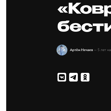
«Ков
бест
— 5 лет н
Артём Нечаев