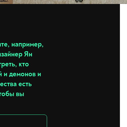
те, например,
изайнер Ян
реть, кто
й и демонов и
ества есть
чтобы вы