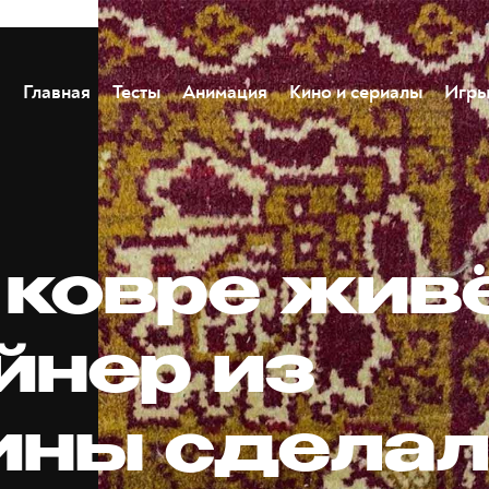
Главная
Тесты
Анимация
Кино и сериалы
Игр
в ковре жив
йнер из
ины сдела