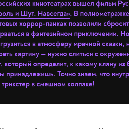
российских кинотеатрах вышел фильм Рус
роль и Шут. Навсегда»
. В полнометражк
ьтовых хоррор-панках позволили сброси
орваться в фэнтезийном приключении. Н
грузиться в атмосферу мрачной сказки, 
реть картину — нужно слиться с окружен
т, который определит, к какому клану из
ы принадлежишь. Точно знаем, что внут
 трикстер в смешном колпаке!