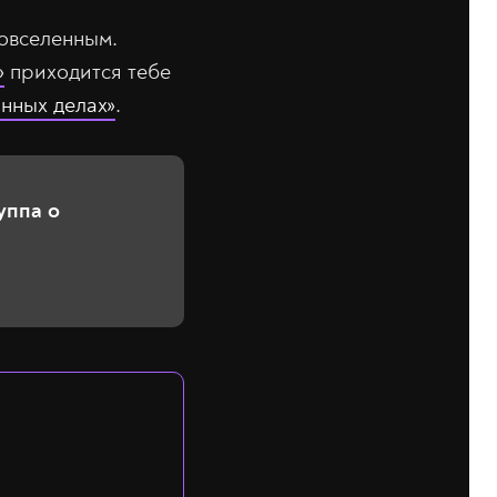
овселенным.
»
приходится тебе
нных делах»
.
уппа о