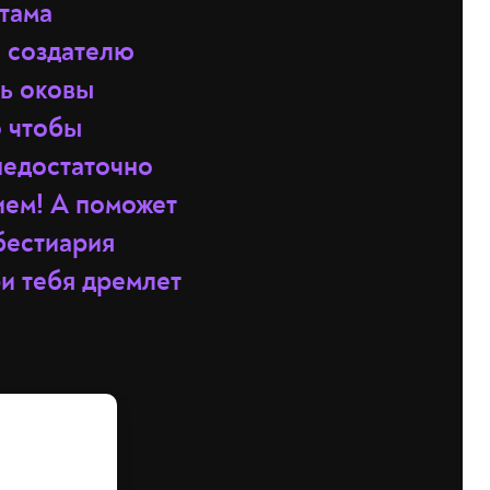
тама
е создателю
ть оковы
о чтобы
недостаточно
ием! А поможет
 бестиария
ри тебя дремлет