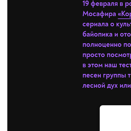
19 февраля в 
Мосафира
«Ко
сериала о кул
байопика и от
полноценно по
просто посмот
в этом наш тес
песен группы т
лесной дух или