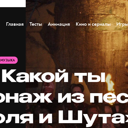
Главная
Тесты
Анимация
Кино и сериалы
Игр
МУЗЫКА
 Какой ты
онаж из пе
оля и Шута