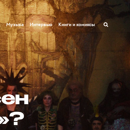
ы
Музыка
Интервью
Книги и комиксы
сен
»?