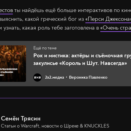
естов
ты найдёшь ещё больше интерактивов по кин
ыяснить, какой греческий бог из
«Перси Джексона
 узнать, какая роль тебе заготовлена в
«Очень стра
Рок и мистика: актёры и съёмочная гр
закулисье «Король и Шут. Навсегда»
2х2.медиа
Вероника Павленко
Семён Трясин
Статьи о Warcraft, новости о Шреке & KNUCKLES