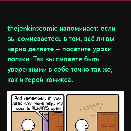
thejenkinscomic напоминает: если
вы сомневаетесь в том, всё ли вы
верно делаете — посетите уроки
логики. Так вы сможете быть
уверенными в себе точно так же,
как и герой комикса.