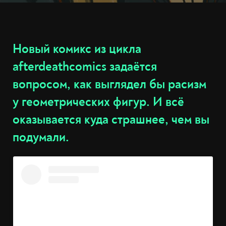
Новый комикс из цикла
afterdeathcomics задаётся
вопросом, как выглядел бы расизм
у геометрических фигур. И всё
оказывается куда страшнее, чем вы
подумали.