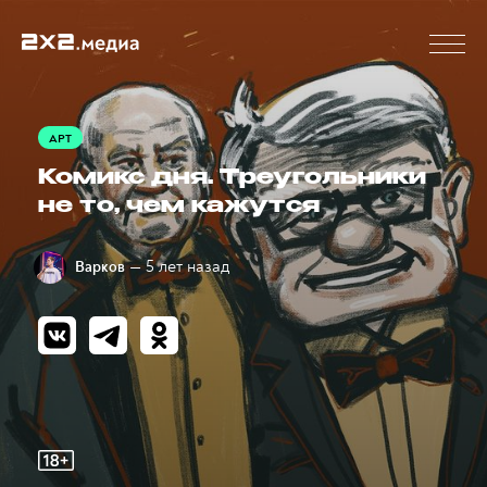
АРТ
Комикс дня. Треугольники
не то, чем кажутся
— 5 лет назад
Варков