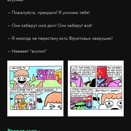
— Пожалуйста, прекрати! Я умоляю тебя!
— Они заберут мой дом! Они заберут всё!
— Я никогда не перестану есть Фруктовых зверушек!
— Нееееет *всхлип*