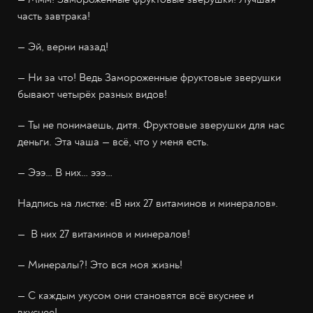
часть завтрака!
— Эй, верни назад!
— Ни за что! Ведь Замороженные фруктовые зверушки
бывают четырёх разных видов!
— Ты не понимаешь, дитя. Фруктовые зверушки для нас
деньги. Эта чаша — всё, что у меня есть.
— Эээ… В них… эээ…
Надпись на листке: «В них 27 витаминов и минералов».
— В них 27 витаминов и минералов!
— Минералы?! Это вся моя жизнь!
— С каждым укусом они становятся всё вкуснее и
вкуснее!