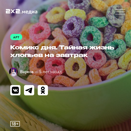
АРТ
Комикс дня. Тайная жизнь
хлопьев на завтрак
— 5 лет назад
Варков