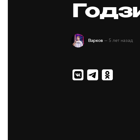
Годз
— 5 лет назад
Варков