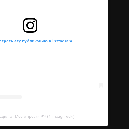
треть эту публикацию в Instagram
ация от Мозги трески 🐟 (@mozgitreski)