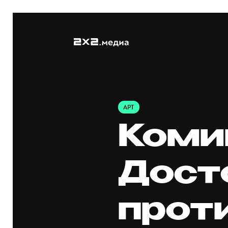
АРТ
Коми
Дост
прот