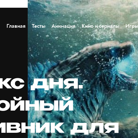
Главная
Тесты
Анимация
Кино и сериалы
Игр
кс дня.
ойный
ивник для