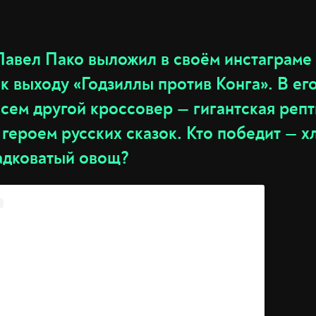
авел Пако выложил в своём инстаграме 
к выходу «Годзиллы против Конга». В ег
сем другой кроссовер — гигантская реп
 героем русских сказок. Кто победит — 
адковатый овощ?