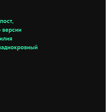
пост,
о версии
тилия
хладнокровный