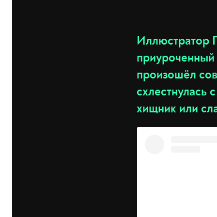
Иллюстратор П
приуроченный 
произошёл сов
схлестнулась с
хищник или сл