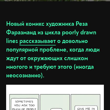
Новый комикс художника Реза
Фаразманд из цикла poorly drawn
lines
рассказывает
о довольно
популярной проблеме, когда люди
ждут от окружающих слишком
многого и требуют этого (иногда
неосознанно).