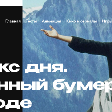
Главная
Тесты
Анимация
Кино и сериалы
Игр
кс дня.
нный бумер
оде