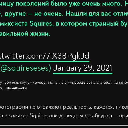
ницу поколений было уже очень много. 
 другие — не очень. Нашли для вас отли
миксиста Squires, в котором странный б
авильной жизни.
c.twitter.com/7iX38PgkJd
(@squireseses)
January 29, 2021
у тебя есть крутая камера. Но ты не впитываешь всё это в себя. Ты не 
да. Ням-ням-ням
фотографии не отражают реальность, кажется, нико
 а в комиксе Squires они доведены до абсурда — пр