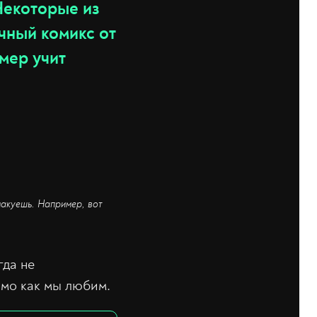
Некоторые из
чный комикс от
умер учит
смакуешь. Например, вот
гда не
ямо как мы любим.