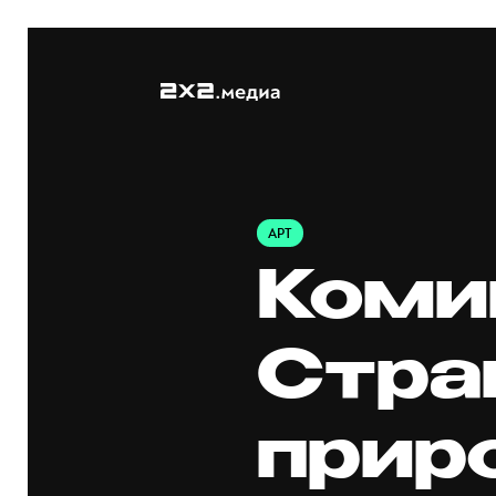
АРТ
Коми
Стра
прир