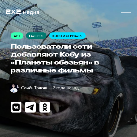
АРТ
ГАЛЕРЕЯ
КИНО И СЕРИАЛЫ
Пользователи сети
добавляют Кобу из
«Планеты обезьян» в
различные фильмы
— 2 года назад
Семён Трясин