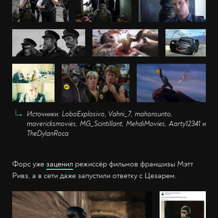
Источники: LoboExplosivo, Vahni_7, mahonsunto,
mavericksmovies, MG_Scintillant, MehdiMovies, Aarty12341 и
TheDylanRoca
Форс уже
заценил
режиссёр фильмов франшизы Мэтт
Ривз, а в сети даже запустили ответку с Цезарем.