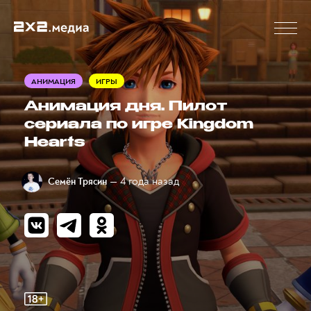
АНИМАЦИЯ
ИГРЫ
Анимация дня. Пилот
сериала по игре Kingdom
Hearts
— 4 года назад
Семён Трясин