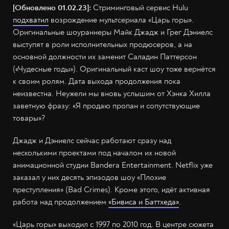
[Обновлено 01.02.23]:
Стриминговый сервис Hulu
подхватил
возрождение мультсериала «Царь горы».
Оригинальные шоураннеры Майк Джадж и Грег Дэниелс
выступят в роли исполнительных продюсеров, а на
основной должности их заменит Саладин Паттерсон
(«Чудесные годы»). Оригинальный каст шоу тоже вернётся
к своим ролям. Дата выхода продолжения пока
неизвестна. Неужели мы вновь услышим от Хэнка Хилла
заветную фразу: «Я продаю пропан и сопутствующие
товары»?
Джадж и Дэниелс сейчас работают сразу над
несколькими проектами под началом их новой
анимационной студии Bandera Entertainment. Netflix уже
заказал у них десять эпизодов шоу «Плохие
преступления» (Bad Crimes). Кроме этого, идёт активная
работа над продолжением
«Бивиса и Баттхеда»
.
«Царь горы» выходил с 1997 по 2010 год. В центре сюжета