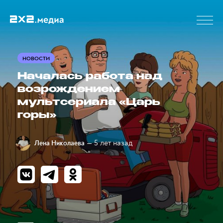
НОВОСТИ
Началась работа над
возрождением
мультсериала «Царь
горы»
— 5 лет назад
Лена Николаева