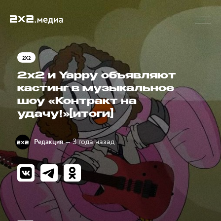
2X2
2х2 и Yappy объявляют
кастинг в музыкальное
шоу «Контракт на
удачу!»[итоги]
— 3 года назад
Редакция