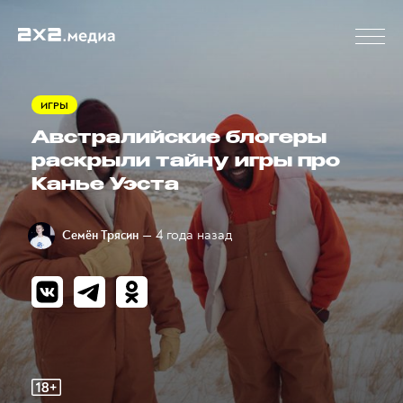
ИГРЫ
Австралийские блогеры
раскрыли тайну игры про
Канье Уэста
— 4 года назад
Семён Трясин