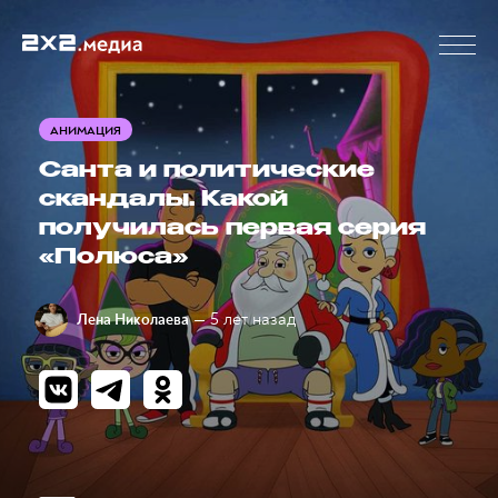
АНИМАЦИЯ
Санта и политические
скандалы. Какой
получилась первая серия
«Полюса»
— 5 лет назад
Лена Николаева