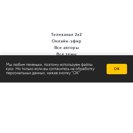
Телеканал 2х2
Онлайн-эфир
Все авторы
Все темы
Мы любим печеньки, поэтому используем файлы
куки. Но только если вы согласитесь на
обработку
ОК
персональных данных
, нажав кнопку "ОК"
© ООО «ТРК «2Х2», 2026
Правовая информация
Политика конфиденциальности
Сайт содержит рекомендательные технологии
Сделано на
Ghost