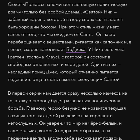
Сюжет «Полюса» напоминает настоящую политическую
драму (только без особой драмы). «Святой» Ник —
забавный парень, который в меру своих сил пытается
быть хорошим боссом. При этом стиль жизни у него
далёк от того, что мы ожидаем от Санты. Он часто
перебарщивает с веществами, ругается как сапожник и, в
целом, скорее напоминает
БоДжека
. У Ника есть жена
Гретхен (госпожа Клаус), с которой он состоит в
свободных отношениях, и двое детей. Один из них —
наследный принц Джек, который отчаянно пытается
подставить отца и стать наконец следующим Сантой.
В первой серии нам даётся сразу несколько намёков на
то, в какую сторону будет развиваться политическая
борьба. Главному герою безумно не нравится текущая
позиция того, как детей разделяют на хороших и
непослушных. Он уверен, что мир не чёрно-белый, и
даже мальчик, который подрался с братом, а на
перемене вейпил, вполне себе заслуживает подарка.