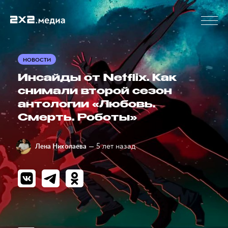
НОВОСТИ
Инсайды от Netflix. Как
снимали второй сезон
антологии «Любовь.
Смерть. Роботы»
— 5 лет назад
Лена Николаева