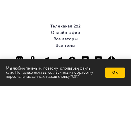
Телеканал 2х2
Онлайн-эфир
Все авторы
Все темы
Мы любим печеньки, поэтому используем файлы
куки. Но только если вы согласитесь на
обработку
ОК
персональных данных
, нажав кнопку "ОК"
© ООО «ТРК «2Х2», 2026
Правовая информация
Политика конфиденциальности
Сайт содержит рекомендательные технологии
Сделано на
Ghost
batman@2x2tv.ru