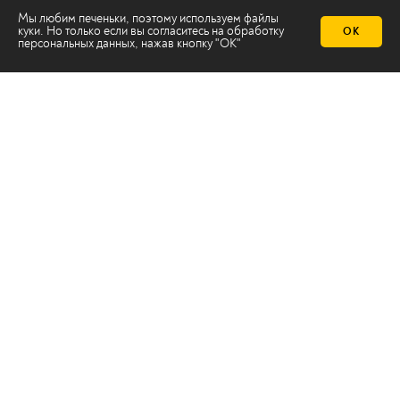
Мы любим печеньки, поэтому используем файлы
куки. Но только если вы согласитесь на
обработку
ОК
персональных данных
, нажав кнопку "ОК"
Телеканал 2х2
Онлайн-эфир
Все авторы
Все темы
© ООО «ТРК «2Х2», 2026
Правовая информация
Политика конфиденциальности
Сайт содержит рекомендательные технологии