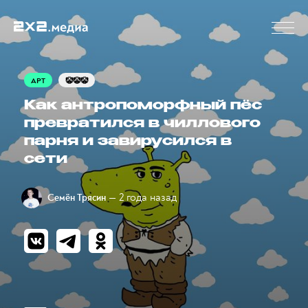
АРТ
🤡🤡🤡
Как антропоморфный пёс
превратился в чиллового
парня и завирусился в
сети
— 2 года назад
Семён Трясин