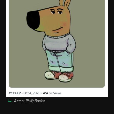
Автор: PhillipBankss