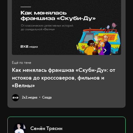
Как менялась франшиза «Скуби-Ду»: от
истоков до кроссоверов, фильмов и
«Велмы»
2х2.медиа
Севда
Семён Трясин