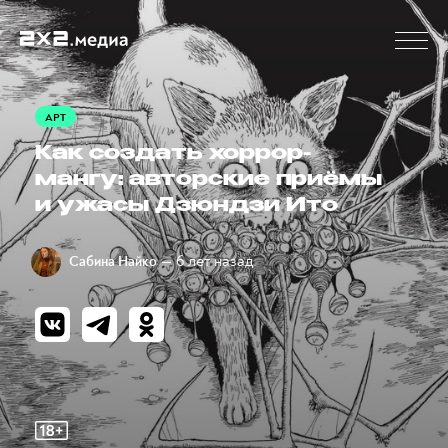
АРТ
Как создать хоррор-
мангу: авторские приёмы
и ужасы Дзюндзи Ито
— 6 лет назад
Сабина Найко