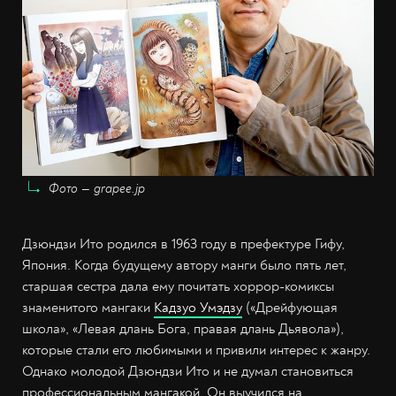
Фото — grapee.jp
Дзюндзи Ито родился в 1963 году в префектуре Гифу,
Япония. Когда будущему автору манги было пять лет,
старшая сестра дала ему почитать хоррор-комиксы
знаменитого мангаки
Кадзуо Умэдзу
(«Дрейфующая
школа», «Левая длань Бога, правая длань Дьявола»),
которые стали его любимыми и привили интерес к жанру.
Однако молодой Дзюндзи Ито и не думал становиться
профессиональным мангакой. Он выучился на