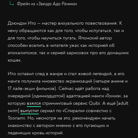
Фрейм из «Звезда Ада Рэмина»
Дзюндзи Ито — мастер визуального повествования. К
нему обращаются как для того, чтобы испугаться, так и
для того, чтобы научиться пугать. Японский автор
способен вселить в читателя ужас как историей об
апокалипсисе, так и серией зарисовок про его домашних
кошек.
Ито оставил след в жанре и стал живой легендой, а его
манга получила множество экранизаций (четыре аниме и
17 лайв-экшн фильмов). Сейчас идёт работа над
очередной (
одиннадцатой
) адаптацией манги «Томиэ», за
которую
взялся
стриминговый сервис Quibi. А ещё [adult
swim]
выпустит
сериал по «Спирали» совместно с
Toonami. Но, несмотря на это, рекомендуем начать
знакомство с автором именно с его пугающих и
леденящих кровь историй.