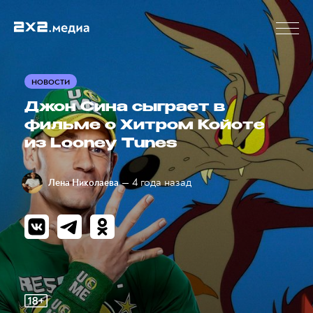
НОВОСТИ
Джон Сина сыграет в
фильме о Хитром Койоте
из Looney Tunes
— 4 года назад
Лена Николаева