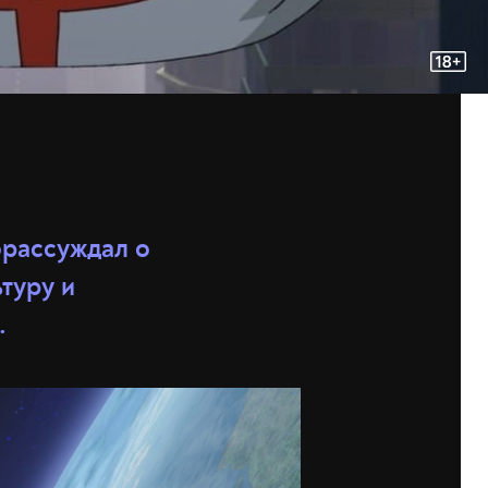
орассуждал о
туру и
.