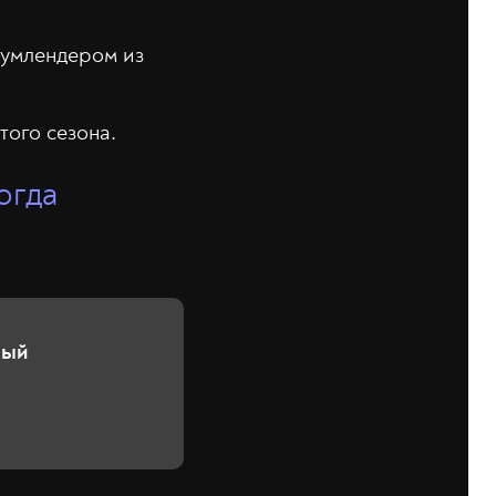
оумлендером из
того сезона.
огда
вый