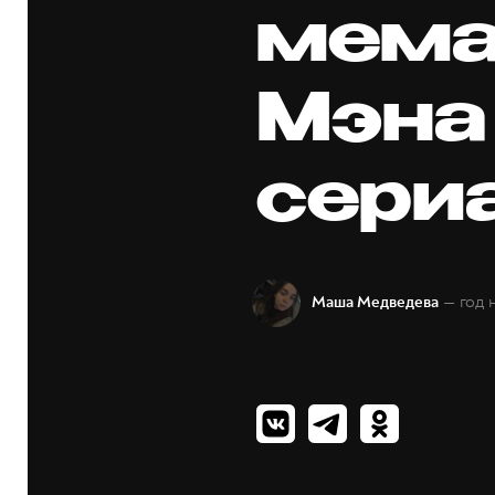
мема
Мэна
сери
— год 
Маша Медведева