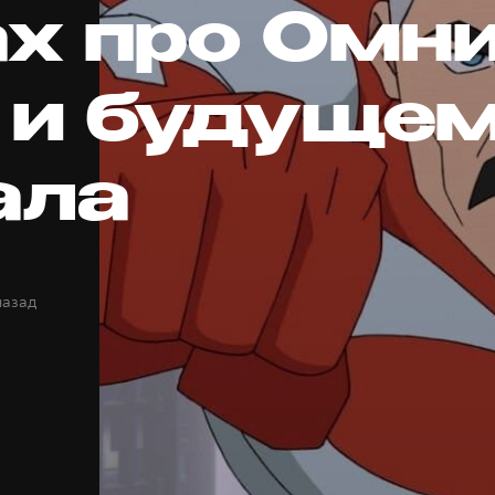
х про Омни
 и будуще
ала
назад