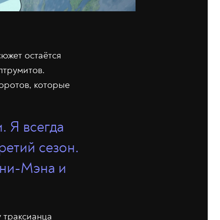
сюжет остаётся
лтрумитов.
оротов, которые
. Я всегда
ретий сезон.
мни-Мэна и
 траксианца