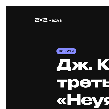
НОВОСТИ
Дж. 
трет
«Неу