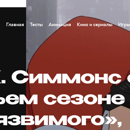
Главная
Тесты
Анимация
Кино и сериалы
Игр
К. Симмонс 
ьем сезоне
язвимого»,