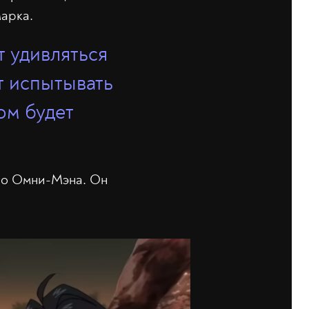
Марка.
 удивляться
т испытывать
ом будет
ро Омни-Мэна. Он