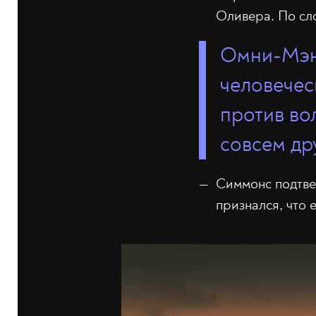
Оливера. По сло
Омни-Мэн,
человечес
против во
совсем др
Симмонс подтве
признался, что 