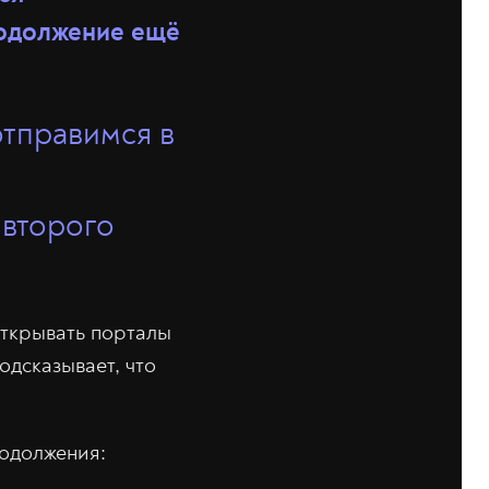
родолжение ещё
отправимся в
 второго
открывать порталы
одсказывает, что
одолжения: