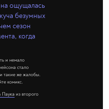
она ощущалась
 куча безумных
 чем сезон
ента, когда
ить и немало
рейсона стало
и такие же жалобы.
йте комикс.
а Паука
из второго