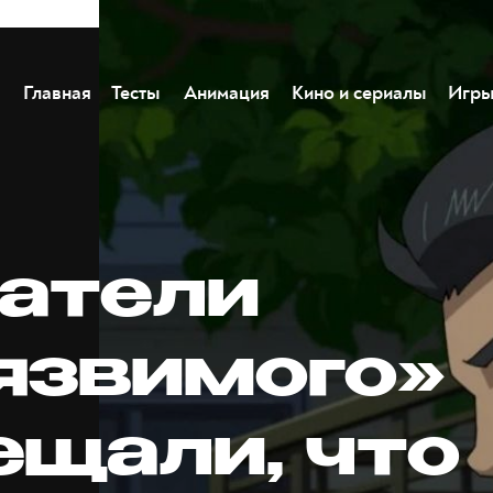
Главная
Тесты
Анимация
Кино и сериалы
Игр
атели
язвимого»
ещали, что