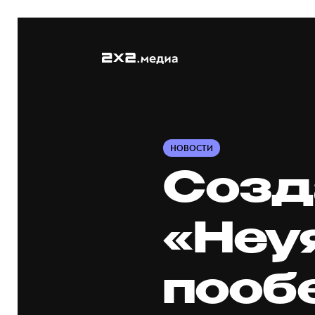
НОВОСТИ
Созд
«Неу
пооб