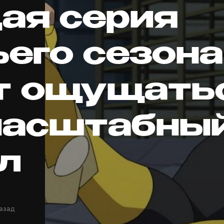
ая серия
ьего сезона
т ощущать
масштабны
л
назад