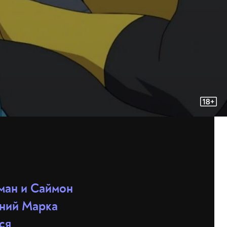
ман и Саймон
ений Марка
ся