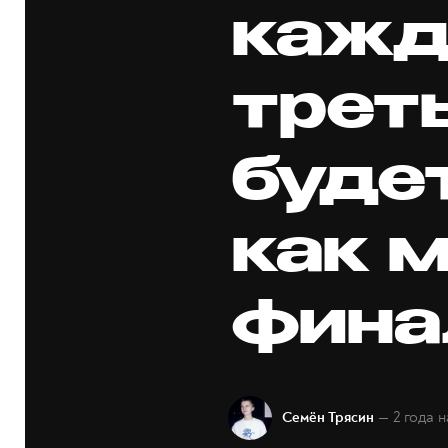
кажд
трет
буде
как 
фина
— 2 года 
Семён Трясин