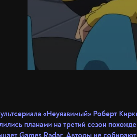
ультсериала
«Неуязвимый»
Роберт Кирк
лились планами на третий сезон похожд
бщает
Games Radar
. Авторы не собирают