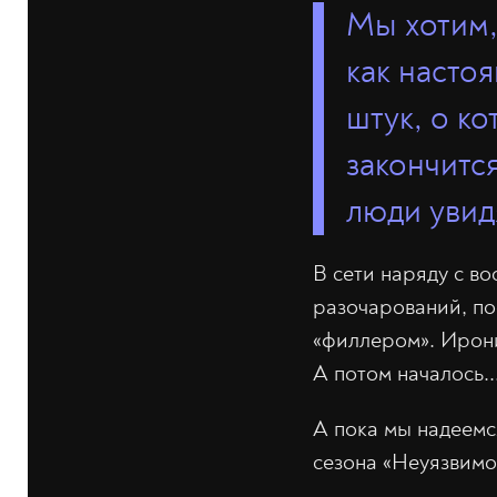
Мы хотим,
как насто
штук, о к
закончитс
люди увидя
В сети наряду с во
разочарований, по
«филлером». Ирони
А потом началось..
А пока мы надеемс
сезона «Неуязвимо