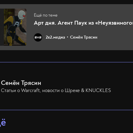
Арт дня. Агент Паук из «Неуязвимого
2х2.медиа
Семён Трясин
Семён Трясин
Статьи о Warcraft, новости о Шреке & KNUCKLES
щё