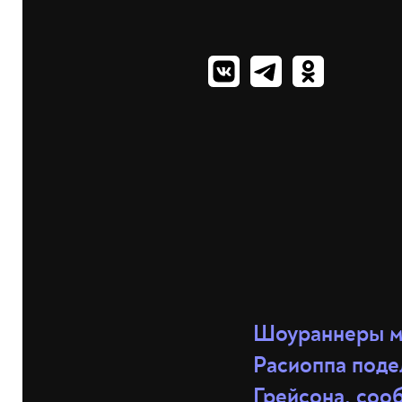
Шоураннеры м
Расиоппа поде
Грейсона, соо