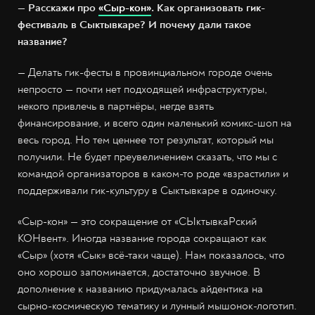
— Расскажи про
«Сыр-кон»
. Как организовать гик-
фестиваль в Сыктывкаре? И почему дали такое
название?
— Делать гик-фесты в провинциальном городе очень
непросто — почти нет подходящей инфраструктуры,
некого привлечь в партнёры, негде взять
финансирование, и всего один маленький комикс-шоп на
весь город. Но тем ценнее тот результат, который мы
получили. Не будет преувеличением сказать, что мы с
командой организаторов в каком-то роде «взрастили» и
поддерживали гик-культуру в Сыктывкаре в одиночку.
«Сыр-кон» — это сокращение от «СЫктывкаРский
КОНвент». Иногда название города сокращают как
«Сыр» (хотя «Сык» всё-таки чаще). Нам показалось, что
оно хорошо запоминается, достаточно звучное. В
дополнение к названию придумалась айдентика на
сырно-космическую тематику и лунный мышонок-логотип.