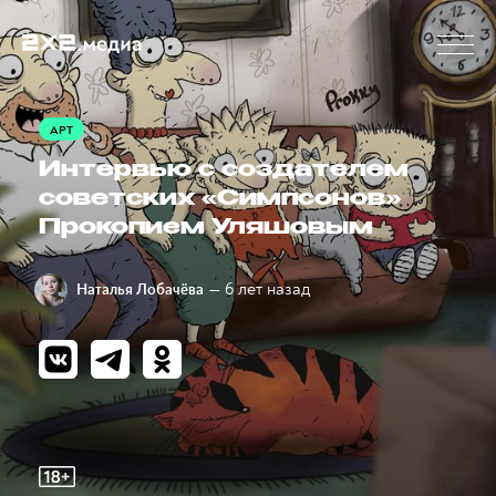
АРТ
Интервью с создателем
советских «Симпсонов»
Прокопием Уляшовым
— 6 лет назад
Наталья Лобачёва