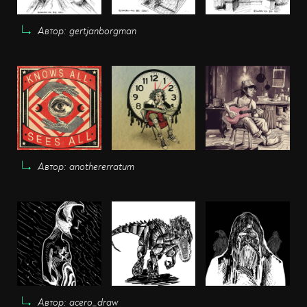
Автор: gertjanborgman
Автор: anothererratum
Автор: acero_draw