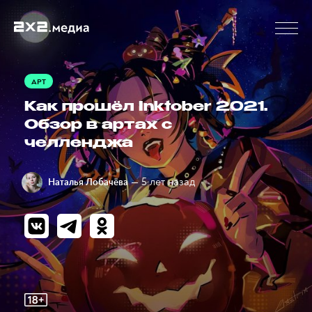
АРТ
Как прошёл Inktober 2021.
Обзор в артах с
челленджа
— 5 лет назад
Наталья Лобачёва