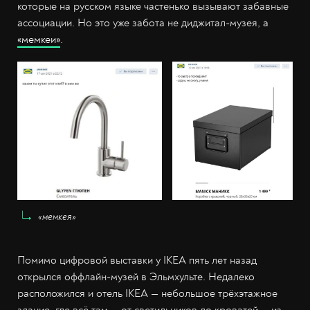
которые на русском языке частенько вызывают забавные
ассоциации. Но это уже забота не диджитал-музея, а
«мемкеи»
.
«мемкея»
Помимо цифровой выставки у IKEA пять лет назад
открылся оффлайн-музей в Эльмхульте. Недалеко
расположился и отель IKEA — небольшое трёхэтажное
здание, где всё там — от светильников до кроватей — из