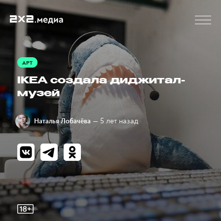
АРТ
IKEA создала диджитал-
музей
— 5 лет назад
Наталья Лобачёва