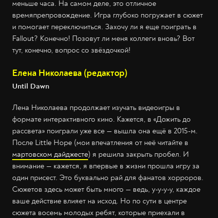
меньше часа. На самом деле, это отличное
времяпрепровождение. Игра глубоко погружает в сюжет
и помогает переключиться. Захочу ли я еще поиграть в
Fallout? Конечно! Позовут ли меня коллеги вновь? Вот
тут, конечно, вопрос со звёздочкой!
Елена Николаева (редактор)
Until Dawn
Лена Николаева продолжает изучать видеоигры в
формате интерактивного кино. Кажется, в «Дожить до
рассвета» поиграли уже все — вышла она ещё в 2015-м.
После Little Hope (мои впечатления от неё читайте в
мартовском дайджесте
) я решила закрыть пробел. И
внимание — кажется, я впервые в жизни прошла игру за
один присест. Это буквально рай для фанатов хорроров.
Сюжетов здесь может быть много — ведь, у-у-у-у, каждое
ваше действие влияет на исход. Но по сути в центре
сюжета восемь молодых ребят, которые приехали в