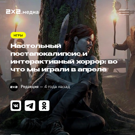
ИГРЫ
Настольный
постапокалипсис и
интерактивный хоррор: во
что мы играли в апреле
— 4 года назад
Редакция