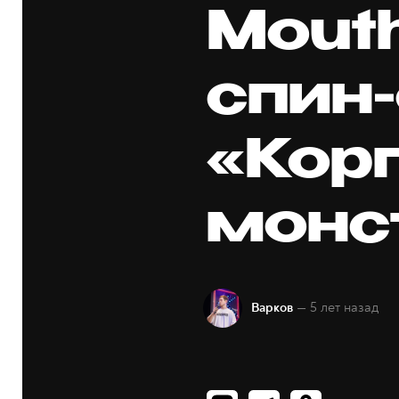
Mout
спин
«Кор
монс
— 5 лет назад
Варков