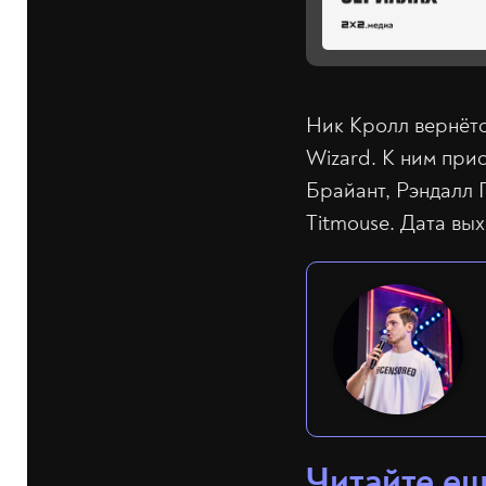
Ник Кролл вернётс
Wizard. К ним при
Брайант, Рэндалл 
Titmouse. Дата вых
Читайте е