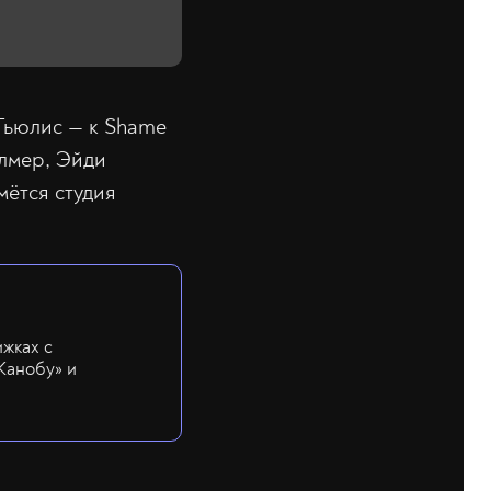
Тьюлис — к Shame
алмер, Эйди
мётся студия
ижках с
Канобу» и