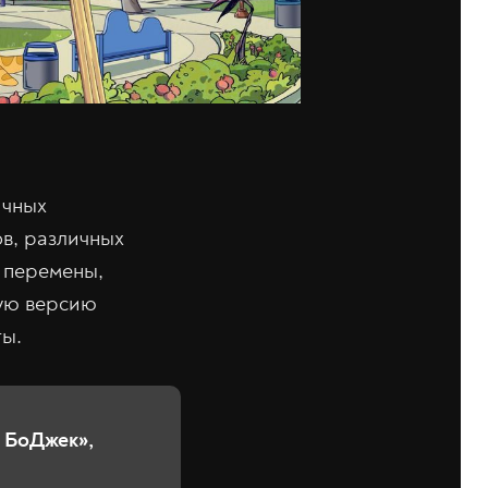
ичных
в, различных
 перемены,
лую версию
ты.
 БоДжек»,