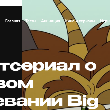
Главная
Тесты
Анимация
Кино и сериалы
Игр
тсериал о
вом
евании Big