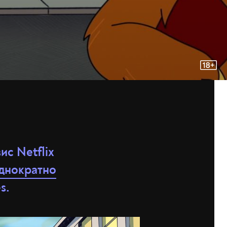
ис Netflix
днократно
s.