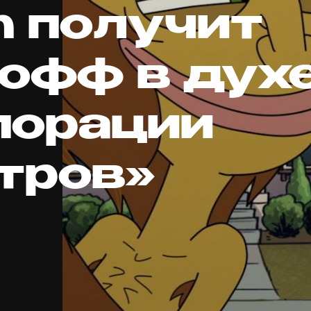
h получит
-офф в дух
порации
тров»