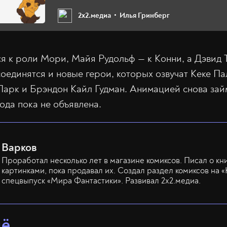
2х2.медиа
Илья Гринберг
я к роли Мори, Майя Рудольф — к Конни, а Дэвид 
соединятся и новые герои, которых озвучат Кеке П
Парк и Брэндон Кайл Гудман. Анимацией снова зай
ода пока не объявлена.
Варков
Проработал несколько лет в магазине комиксов. Писал о кн
картинками, пока продавал их. Создал раздел комиксов на «
спецвыпуск «Мира Фантастики». Развивал 2х2.медиа.
щё