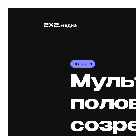
НОВОСТИ
Муль
поло
созр