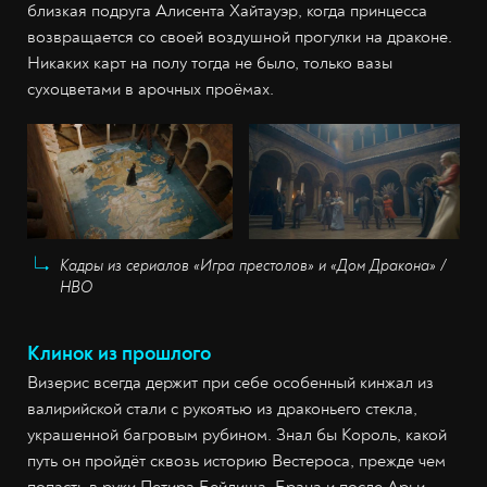
близкая подруга Алисента Хайтауэр, когда принцесса
возвращается со своей воздушной прогулки на драконе.
Никаких карт на полу тогда не было, только вазы
сухоцветами в арочных проёмах.
Кадры из сериалов «Игра престолов» и «Дом Дракона» /
HBO
Клинок из прошлого
Визерис всегда держит при себе особенный кинжал из
валирийской стали с рукоятью из драконьего стекла,
украшенной багровым рубином. Знал бы Король, какой
путь он пройдёт сквозь историю Вестероса, прежде чем
попасть в руки Петира Бейлиша, Брана и после Арьи