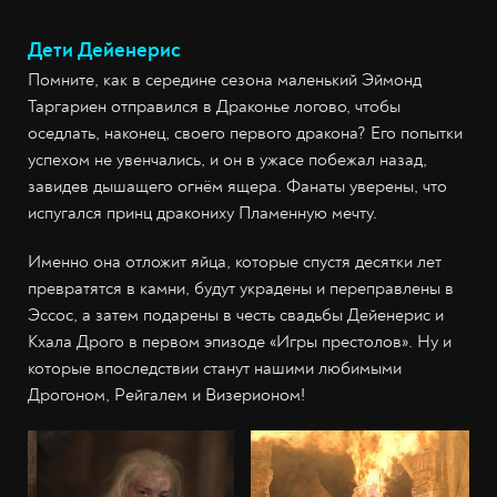
Дети Дейенерис
Помните, как в середине сезона маленький Эймонд
Таргариен отправился в Драконье логово, чтобы
оседлать, наконец, своего первого дракона? Его попытки
успехом не увенчались, и он в ужасе побежал назад,
завидев дышащего огнём ящера. Фанаты уверены, что
испугался принц дракониху Пламенную мечту.
Именно она отложит яйца, которые спустя десятки лет
превратятся в камни, будут украдены и переправлены в
Эссос, а затем подарены в честь свадьбы Дейенерис и
Кхала Дрого в первом эпизоде «Игры престолов». Ну и
которые впоследствии станут нашими любимыми
Дрогоном, Рейгалем и Визерионом!