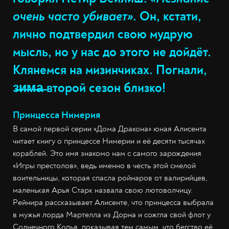
очень часто убивает»
. Он, кстати,
лично подтвердил свою мудрую
мысль, но у нас до этого не дойдёт.
Клянемся на мизинчиках. Погнали,
з̶и̶м̶а̶ второй сезон близко!
Принцесса Нимерия
В самой первой серии «Дома Дракона» юная Алисента
читает книгу о принцессе Нимерии и её десяти тысячах
кораблей. Это имя знакомо нам с самого зарождения
«Игры престолов», ведь именно в честь этой смелой
воительницы, которая спасла ройнаров от валирийцев,
маленькая Арья Старк назвала свою лютоволчицу.
Рейнира рассказывает Алисенте, что принцесса выбрала
в мужья лорда Мартелла из Дорна и сожгла свой флот у
Солнечного Копья, показывая тем самым, что бегство её