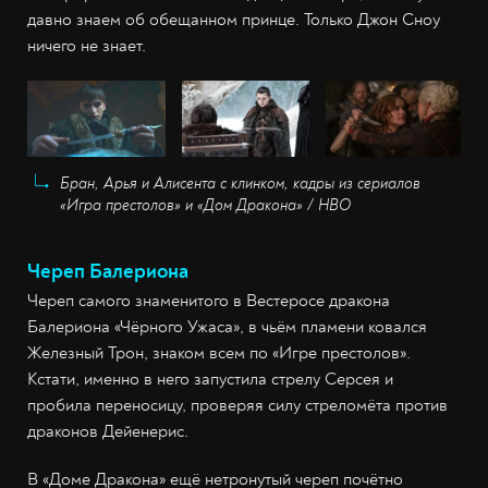
давно знаем об обещанном принце. Только Джон Сноу
ничего не знает.
Бран, Арья и Алисента с клинком, кадры из сериалов
«Игра престолов» и «Дом Дракона» / HBO
Череп Балериона
Череп самого знаменитого в Вестеросе дракона
Балериона «Чёрного Ужаса», в чьём пламени ковался
Железный Трон, знаком всем по «Игре престолов».
Кстати, именно в него запустила стрелу Серсея и
пробила переносицу, проверяя силу стреломёта против
драконов Дейенерис.
В «Доме Дракона» ещё нетронутый череп почётно