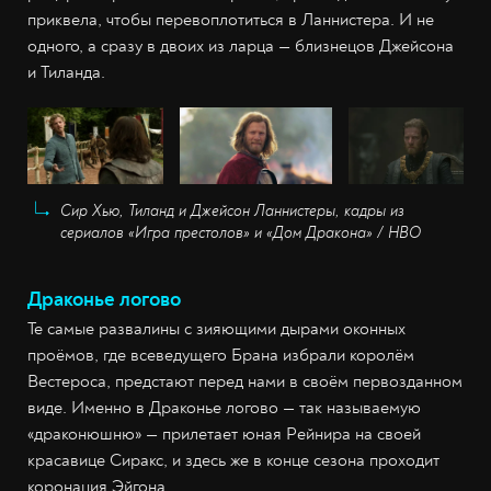
приквела, чтобы перевоплотиться в Ланнистера. И не
одного, а сразу в двоих из ларца — близнецов Джейсона
и Тиланда.
Сир Хью, Тиланд и Джейсон Ланнистеры, кадры из
сериалов «Игра престолов» и «Дом Дракона» / HBO
Драконье логово
Те самые развалины с зияющими дырами оконных
проёмов, где всеведущего Брана избрали королём
Вестероса, предстают перед нами в своём первозданном
виде. Именно в Драконье логово — так называемую
«драконюшню» — прилетает юная Рейнира на своей
красавице Сиракс, и здесь же в конце сезона проходит
коронация Эйгона.