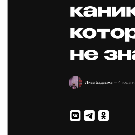
кани
кото
не з
— 4 года 
Лиза Бадзыма