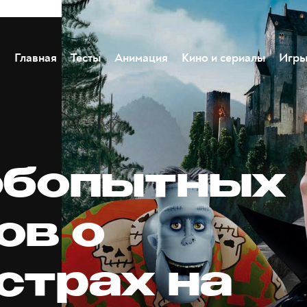
Главная
Тесты
Анимация
Кино и сериалы
Игр
юбопытных
ов о
страх на