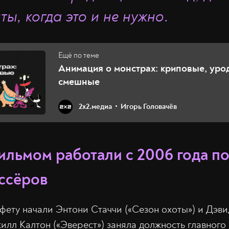
ты, когда это и не нужно
.
Анимация о монстрах: криповые, уро
смешные
2х2.медиа
Игорь Головачёв
ильмом работали с 2006 года п
ссёров
ету начали Энтони Стаччи («Сезон охоты») и Дэви
жилл Калтон («Эверест») заняла должность главног