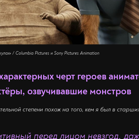
лах» / Columbia Pictures и Sony Pictures Animation
 характерных черт героев анима
ктёры, озвучивавшие монстров
тельной степени похож на того, кем я был в старши
тивный перед лицом невзгод, даж