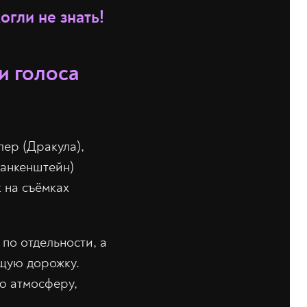
огли не знать!
и голоса
лер (Дракула),
ранкенштейн)
 на съёмках
 по отдельности, а
бщую дорожку.
ю атмосферу,