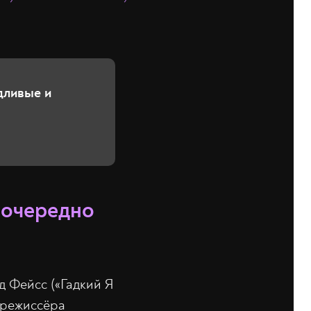
дливые и
оочередно
д Фейсс («Гадкий Я
о режиссёра