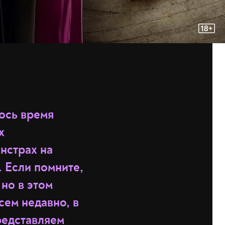
лось время
х
нстрах на
. Если помните,
, но в этом
сем недавно, в
представляем