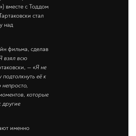
») вместе с Тоддом
Тартаковски стал
у над
йн фильма, сделав
Я взял всю
таковски, —
«Я не
 подтолкнуть её к
о непросто,
 моментов, которые
к другие
вают именно