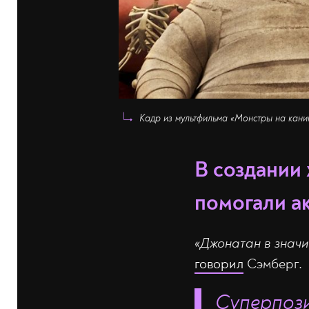
Кадр из мультфильма «Монстры на канику
В создании
помогали а
«Джонатан в значи
говорил
Сэмберг.
Суперпози