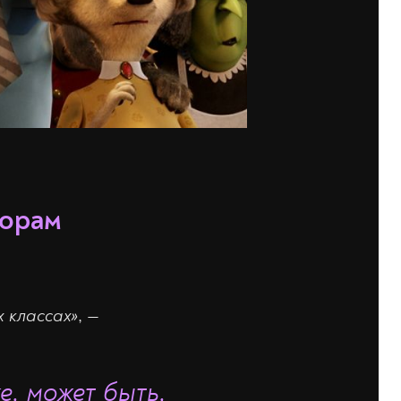
торам
х классах»
, —
е, может быть,