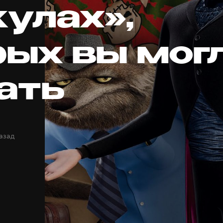
кулах»,
рых вы мог
нать
назад