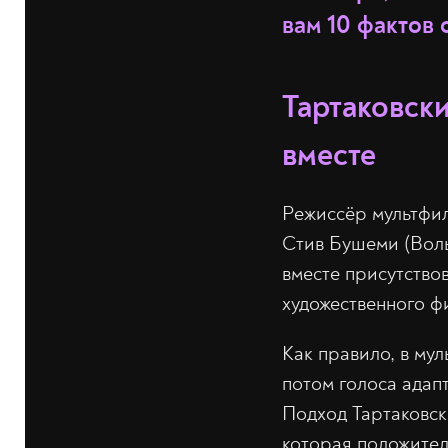
вам 10 фактов 
Тартаковски
вместе
Режиссёр мультфи
Стив Бушеми (Воль
вместе присутство
художественного ф
Как правило, в мул
потом голоса адап
Подход Тартаковск
которая положител