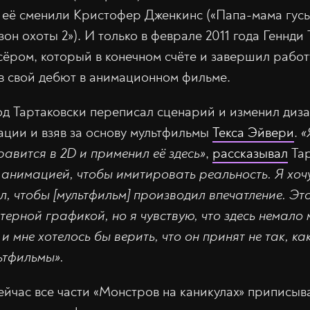
м её сменили Кристофер Дженкинс («Папа-мама гусь
н охоты 2»). И только в феврале 2011 года Геннди 
ёром, который в конечном счёте и завершил работ
в свой дебют в анимационном фильме.
од Тартаковски переписал сценарий и изменил диза
ации и взяв за основу мультфильмы
Текса Эйвери
.
«
нравится в 2D и применил её здесь»
,
рассказывал
Тар
 анимацией, чтобы имитировать реальность. Я хочу
л, чтобы [мультфильм] производил впечатление. Эт
терной графикой, но я чувствую, что здесь немало
и мне хотелось бы верить, что он принят не так, ка
ьтфильмы».
сейчас все части «Монстров на каникулах» приписы