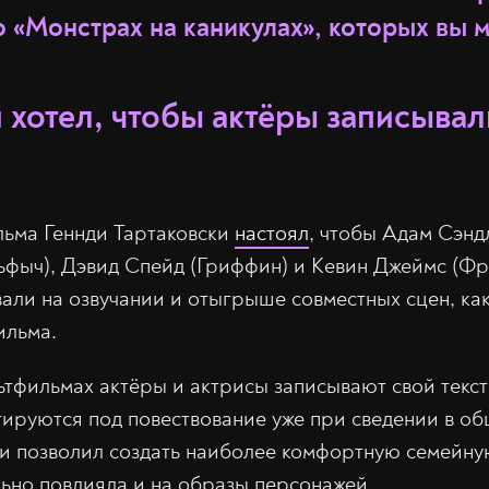
о «Монстрах на каникулах», которых вы м
 хотел, чтобы актёры записывал
льма Геннди Тартаковски
настоял
, чтобы Адам Сэнд
фыч), Дэвид Спейд (Гриффин) и Кевин Джеймс (Ф
вали на озвучании и отыгрыше совместных сцен, как
ильма.
ьтфильмах актёры и актрисы записывают свой текст
тируются под повествование уже при сведении в о
и позволил создать наиболее комфортную семейну
ьно повлияла и на образы персонажей.