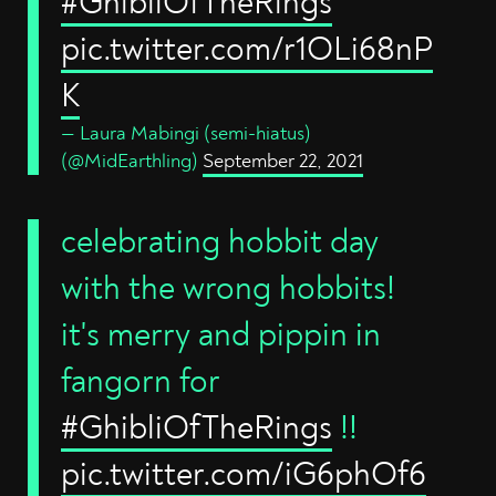
#GhibliOfTheRings
pic.twitter.com/r1OLi68nP
K
— Laura Mabingi (semi-hiatus)
(@MidEarthling)
September 22, 2021
celebrating hobbit day
with the wrong hobbits!
it's merry and pippin in
fangorn for
#GhibliOfTheRings
!!
pic.twitter.com/iG6phOf6