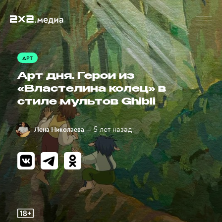
АРТ
Арт дня. Герои из
«Властелина колец» в
стиле мультов Ghibli
— 5 лет назад
Лена Николаева