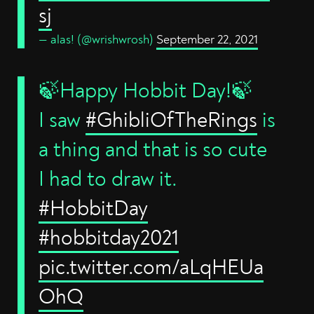
sj
— alas! (@wrishwrosh)
September 22, 2021
🍃Happy Hobbit Day!🍃
I saw
#GhibliOfTheRings
is
a thing and that is so cute
I had to draw it.
#HobbitDay
#hobbitday2021
pic.twitter.com/aLqHEUa
OhQ