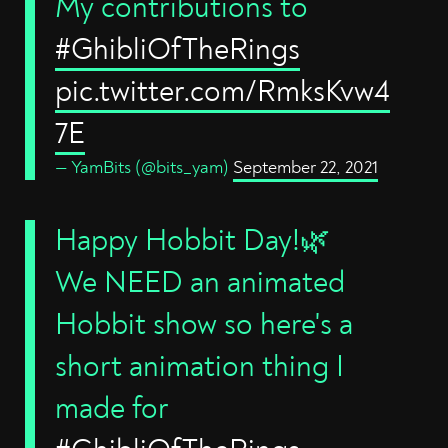
My contributions to
#GhibliOfTheRings
pic.twitter.com/RmksKvw4
7E
— YamBits (@bits_yam)
September 22, 2021
Happy Hobbit Day!🌿
We NEED an animated
Hobbit show so here's a
short animation thing I
made for