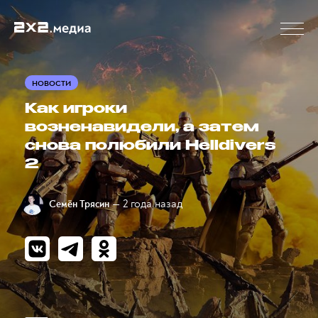
НОВОСТИ
Как игроки
возненавидели, а затем
снова полюбили Helldivers
2
— 2 года назад
Семён Трясин