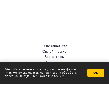
Телеканал 2х2
Онлайн-эфир
Все авторы
Все темы
Мы любим печеньки, поэтому используем файлы
куки. Но только если вы согласитесь на
обработку
ОК
персональных данных
, нажав кнопку "ОК"
© ООО «ТРК «2Х2», 2026
Правовая информация