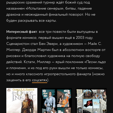
рыцарских сражений турнир ждёт божий суд под
названием «Испытание семерых», битвы, падение
дракона и неожиданный финальный поворот. Но не
будем раскрывать все карты.
Интересный факт
: все три повести были выпущены в
формате
комикса
, первый вышел ещё в 2003 году.
Сценаристом стал Бен Эвери, а художником — Майк С.
Миллер. Джордж Мартин был в абсолютном восторге от
рисовки и благословил художника на полную свободу
действий. Кстати, Миллер — ярый поклонник
«Песни льда
и пламени»,
и из под его руки вышли не только комиксы,
но и много классного игропрестольного фанарта (можно
заценить в его
соцсетях
).