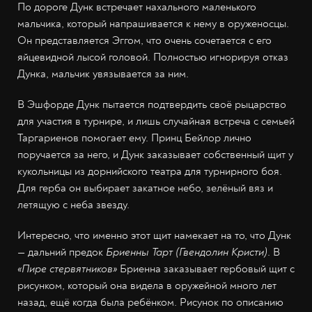
По дороге Дунк встречает нахального маленького
мальчика, который напрашивается к нему в оруженосцы.
Он представляется Эггом, что очень сочетается с его
яйцевидной лысой головой. Полностью игнорируя отказ
Дунка, мальчик увязывается за ним.
В Эшфорде Дунк пытается подтвердить своё рыцарство
для участия в турнире, и лишь случайная встреча с семьей
Таргариенов помогает ему. Принц Бейлор лично
поручается за него, и Дунк заказывает собственный щит у
кукольницы из дорнийского театра для турнирного боя.
Для герба он выбирает закатное небо, зелёный вяз и
летящую с неба звезду.
Интересно, что именно этот щит намекает на то, что Дунк
— дальний предок
Бриенны Тарт (Гвендолин Кристи)
. В
«Пире стервятников»
Бриенна заказывает гербовый щит с
рисунком, который она видела в оружейной много лет
назад, ещё когда была ребёнком. Рисунок по описанию