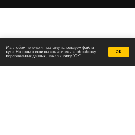
Мы любим печеньки, поэтому используем файлы
куки. Но только если вы согласитесь на
обработку
ОК
персональных данных
, нажав кнопку "ОК"
Телеканал 2х2
Онлайн-эфир