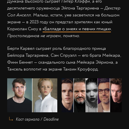
Дункана Высокого сыграет
Питер Клэффи
, а его
десятилетнего оруженосца Эйгона Таргариена —
Декстер
Сол Анселл
. Малыш, кстати, уже засветился на большом
экране — в 2023 году он предстал зрителям как юный
Кориолан Сноу в
«Балладе о змеях и певчих птицах»
.
Простолюдинов не играем, понятно.
Берти Карвел сыграет роль благородного принца
Бейлора Таргариена, Сэм Спруэлл — его брата Мейкара,
Финн Беннет — скандального сына Мейкара Эйриона, а
Тансель воплотит на экране Танзин Кроуфорд.
Каст сериала / Deadline