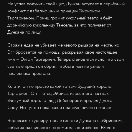
Не успев получить свой щит, Дункан вступает в серьёзный
конфликт с взбалмошным принцем Эйрионом
Таргариеном. Принц громит кукольный театр и бьёт
дорнийскую кукольницу Тансель, за что получает от
Дункана по лицу.
Стража едва не убивает межевого рыцаря на месте, но
Эгг бросается на помощь, раскрывая своё настоящее
имя — Эйгон Таргариен. Теперь становится ясно, что свои
светлые пряди он сбрил, чтобы в нём не узнали
наследника престола.
Кстати, он не просто какой-то-там-будущий-король-
Таргариен. Он — отец Эйриса, известного нам как
«Безумный король», дед Дейенерис и прадед Джона
Сноу. Но тут он пока, как и правнук, ничего не знает.
Вернёмся к турниру: после схватки Дункана с Эйрионом,
события развиваются стремительно и жёстко. Вместо