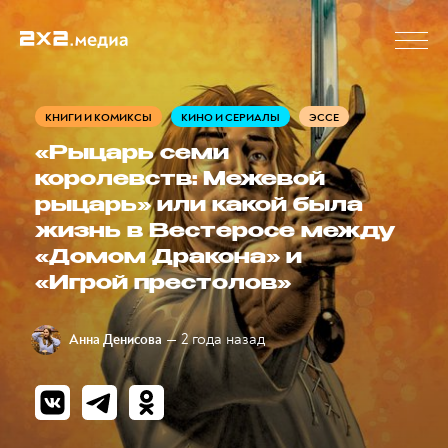
КНИГИ И КОМИКСЫ
КИНО И СЕРИАЛЫ
ЭССЕ
«Рыцарь семи
королевств: Межевой
рыцарь» или какой была
жизнь в Вестеросе между
«Домом Дракона» и
«Игрой престолов»
— 2 года назад
Анна Денисова