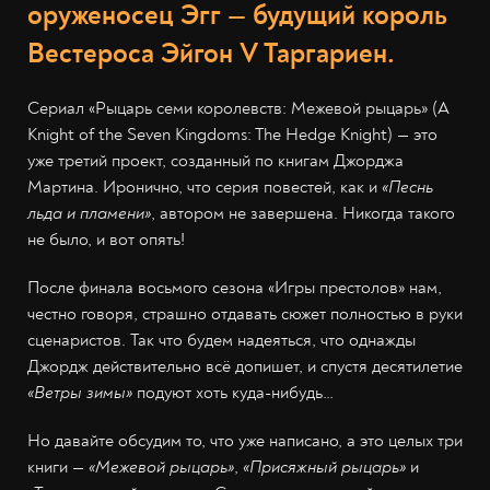
оруженосец Эгг — будущий король
Вестероса Эйгон V Таргариен.
Сериал «Рыцарь семи королевств: Межевой рыцарь» (A
Knight of the Seven Kingdoms: The Hedge Knight) — это
уже третий проект, созданный по книгам Джорджа
Мартина. Иронично, что серия повестей, как и
«Песнь
льда и пламени»
, автором не завершена. Никогда такого
не было, и вот опять!
После финала восьмого сезона «Игры престолов» нам,
честно говоря, страшно отдавать сюжет полностью в руки
сценаристов. Так что будем надеяться, что однажды
Джордж действительно всё допишет, и спустя десятилетие
«Ветры зимы»
подуют хоть куда-нибудь…
Но давайте обсудим то, что уже написано, а это целых три
книги —
«Межевой рыцарь»
,
«Присяжный рыцарь»
и