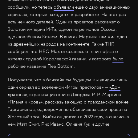
сообщили, но теперь
объявили
ещё о двух анимационных
сериалах, которые находятся в разработке. На этот раз
есть немного деталей. Один из проектов расскажет о
Золотой империи И-Ти, одном из регионов Эссоса,
вдохновлённом Китаем. В книгах Мартина там жил один
из древнейших народов на континенте. Также THR
сообщает, что HBO Max отказались от спин-оффа о
жителях трущоб Королевской гавани, у которого
было
рабочее название Flea Bottom.
Получается, что в ближайшем будущем мы увидим лишь
один сериал во вселенной «Игры престолов» —
«Дом
дракона»
, экранизацию книги Джорджа Р. Р. Мартина
«Пламя и кровь», рассказывающую о гражданской войне
Таргариенов, одновременно объявивших свои права на
Железный трон. Выйти он должен в 2022 году, а снялись в
нём Мэтт Смит, Рис Иванс, Оливия Кук и другие.