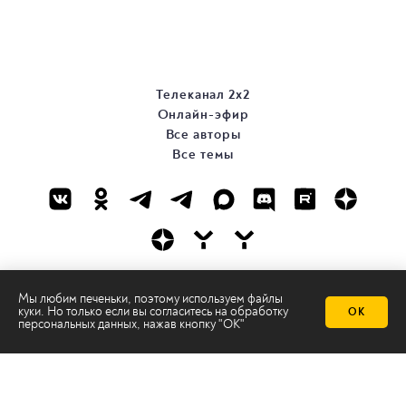
Телеканал 2х2
Онлайн-эфир
Все авторы
Все темы
© ООО «ТРК «2Х2», 2026
Мы любим печеньки, поэтому используем файлы
куки. Но только если вы согласитесь на
обработку
ОК
Правовая информация
персональных данных
, нажав кнопку "ОК"
Политика конфиденциальности
Сайт содержит рекомендательные технологии
Сделано на
Ghost