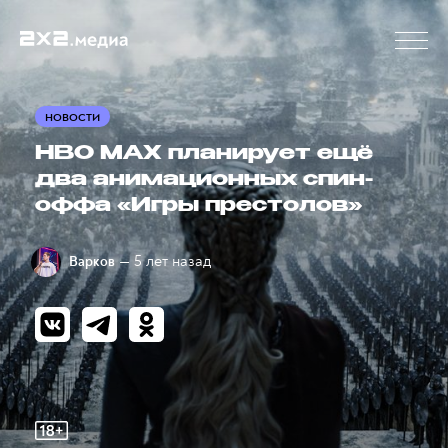
НОВОСТИ
HBO MAX планирует ещё
два анимационных спин-
оффа «Игры престолов»
— 5 лет назад
Варков