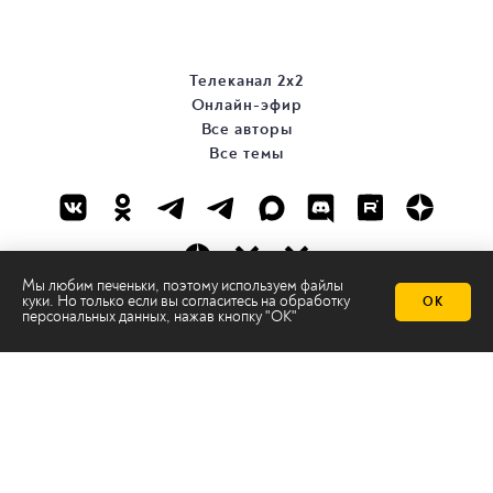
Телеканал 2х2
Онлайн-эфир
Все авторы
Все темы
Мы любим печеньки, поэтому используем файлы
куки. Но только если вы согласитесь на
обработку
ОК
персональных данных
, нажав кнопку "ОК"
© ООО «ТРК «2Х2», 2026
Правовая информация
Политика конфиденциальности
Сайт содержит рекомендательные технологии
Сделано на
Ghost
batman@2x2tv.ru