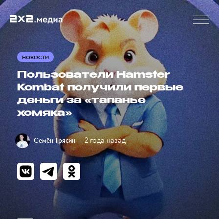
НОВОСТИ
Пользователи Hamster
Kombat получили первые
деньги за «тапанье
хомяка»
— 2 года назад
Семён Трясин