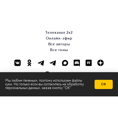
Телеканал 2х2
Онлайн-эфир
Все авторы
Все темы
Мы любим печеньки, поэтому используем файлы
куки. Но только если вы согласитесь на
обработку
ОК
персональных данных
, нажав кнопку "ОК"
© ООО «ТРК «2Х2», 2026
Правовая информация
Политика конфиденциальности
Сайт содержит рекомендательные технологии