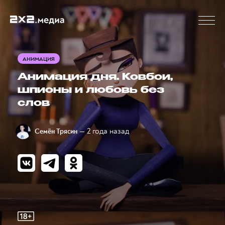
АНИМАЦИЯ
Анимация дня. Ковбои,
шпионы и любовь без
слов
— 2 года назад
Семён Трясин