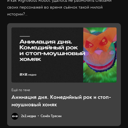
и как Righteous Robot удалось не размочить слезами
своих персонажей во время съёмок такой милой
истории?..
Анимация дня. Комедийный рок и стоп-
моушновый хомяк
2х2.медиа
Семён Трясин