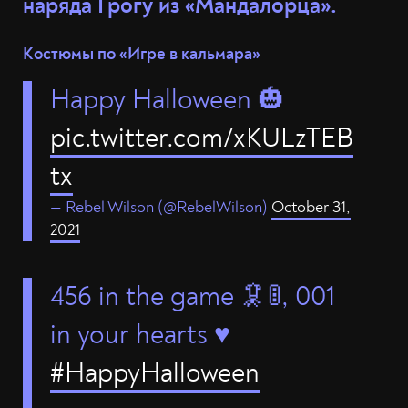
наряда Грогу из «Мандалорца».
Костюмы по «Игре в кальмара»
Happy Halloween 🎃
pic.twitter.com/xKULzTEB
tx
— Rebel Wilson (@RebelWilson)
October 31,
2021
456 in the game 🦑🚦, 001
in your hearts ♥️
#HappyHalloween