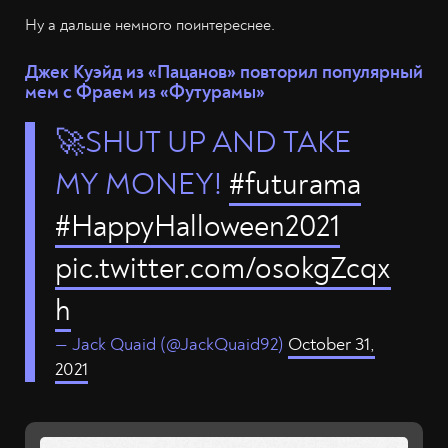
Ну а дальше немного поинтереснее.
Джек Куэйд из «Пацанов» повторил популярный
мем с Фраем из «Футурамы»
🚀SHUT UP AND TAKE
MY MONEY!
#futurama
#HappyHalloween2021
pic.twitter.com/osokgZcqx
h
— Jack Quaid (@JackQuaid92)
October 31,
2021