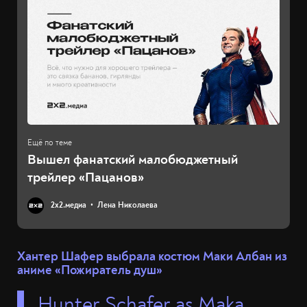
Вышел фанатский малобюджетный
трейлер «Пацанов»
2х2.медиа
Лена Николаева
Хантер Шафер выбрала костюм Маки Албан из
аниме «Пожиратель душ»
Hunter Schafer as Maka