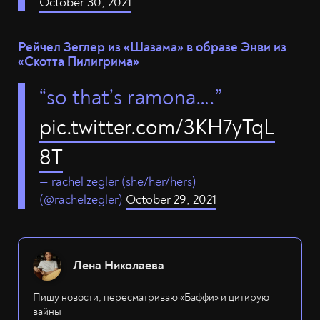
October 30, 2021
Рейчел Зеглер из «Шазама» в образе Энви из
«Скотта Пилигрима»
“so that’s ramona….”
pic.twitter.com/3KH7yTqL
8T
— rachel zegler (she/her/hers)
(@rachelzegler)
October 29, 2021
Лена Николаева
Пишу новости, пересматриваю «Баффи» и цитирую
вайны