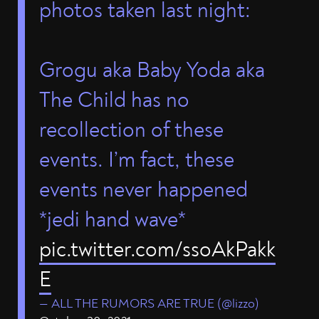
photos taken last night:
Grogu aka Baby Yoda aka
The Child has no
recollection of these
events. I’m fact, these
events never happened
*jedi hand wave*
pic.twitter.com/ssoAkPakk
E
— ALL THE RUMORS ARE TRUE (@lizzo)