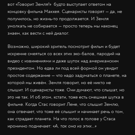
вот «Говорит Земля!» будто выступает ответом на
концовку фильма Маккея. Сценаристы говорят — да, не
получилось, но жизнь-то продолжается. И Земля
умолкать не собирается — просто теперь мы наконец
знаем, как вести с ней диалог.
Возможно, широкий зритель посмотрит фильм и будет
искренне смеяться со всех этих эко-балов, пародий на
видео с извинениями и даже шуток над американским
президентом. Но едва ли под всей формой он увидит
простое содержание — что надо задуматься о планете, на
которой мы живём. Земля говорит, но её никто не
слышит. И сценаристы тоже. Они думают, что слышат, но
это не так. И об этом, кстати, тоже есть смешная шутка в
фильме. Когда Стас говорит Лене, что слышит Землю,
она отвечает, что тоже её слышит и начинает речь о том,
как страдает планета. На что голос в голове у Стаса
иронично подмечает:
«А, так она из этих…»