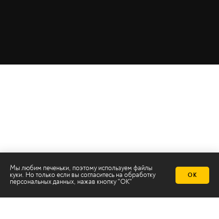
Мы любим печеньки, поэтому используем файлы
куки. Но только если вы согласитесь на
обработку
ОК
персональных данных
, нажав кнопку "ОК"
Телеканал 2х2