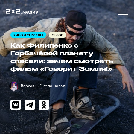
КИНО И СЕРИАЛЫ
ОБЗОР
Как Филипенко с
Горбачёвой планету
спасали: зачем смотреть
фильм «Говорит Земля!»
— 2 года назад
Варков