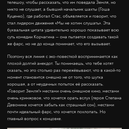
телешоу, чтобы рассказать, что им поведала Земля, но
никто не слушает, а бывший начальник шахты (Гоша
Куценко), где работал Стас, объявляется и говорит, что
стал лидером движения «Мы не хотим слушать». Эта
буквальная цитата удивительно хорошо показывает всю
суть комедии Корчагина — она пытается создавать такой
же фарс, но не до конца понимает, что его вызывает.
Поэтому вся линия с эко-повесткой воспринимается как
плохой долгий анекдот. Ты понимаешь, что тебе хотят
сказать, но это столько раз пережёвывают, что в какой-то
момент становится смешно не от того, что шутка
хорошая, а от неудачных попыток её рассказать.
«Говорит Земля!» местами очень смешное кино, местами
очень кринжовое, что хочется орать вслух (героя Степана
Девонина хочется забыть как страшный сон), местами
почти идеальный фарс, что хочется похлопать. Но
главный вопрос к концовке.