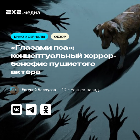
КИНО И СЕРИАЛЫ
ОБЗОР
«Глазами пса»:
концептуальный хоррор-
бенефис пушистого
актёра
— 10 месяцев назад
Евгений Белоусов