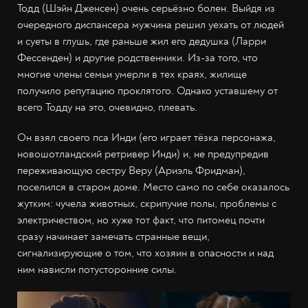
Тодд (Шэйн Дженсен) очень серьёзно болен. Выйдя из
очередного диспансера мужчина решил уехать от людей
и суеты в глушь, где раньше жил его дедушка (Ларри
Фессенден) и другие родственники. Из-за того, что
многие члены семьи умерли в тех краях, жилище
получило репутацию проклятого. Однако уставшему от
всего Тодду на это, очевидно, плевать.
Он взял своего пса Инди (его играет тёзка персонажа,
новошотландский ретривер Инди) и, не предупредив
переживающую сестру Веру (Ариэль Фридман),
поселился в старом доме. Место само по себе оказалось
жутким: чучела животных, скрипучие полы, проблемы с
электричеством, но хуже тот факт, что питомец почти
сразу начинает замечать странные вещи,
сигнализирующие о том, что хозяин в опасности и над
ним нависли потусторонние силы.