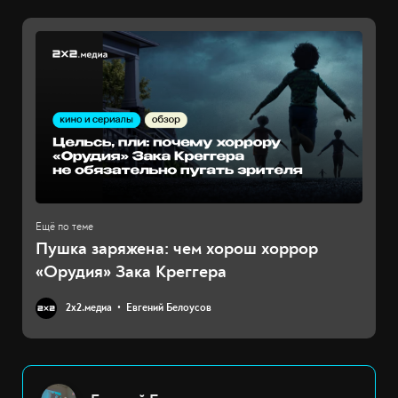
Пушка заряжена: чем хорош хоррор
«Орудия» Зака Креггера
2х2.медиа
Евгений Белоусов