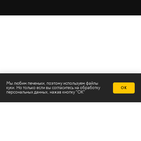
Мы любим печеньки, поэтому используем файлы
куки. Но только если вы согласитесь на
обработку
ОК
персональных данных
, нажав кнопку "ОК"
Телеканал 2х2
Онлайн-эфир
Все авторы
Все темы