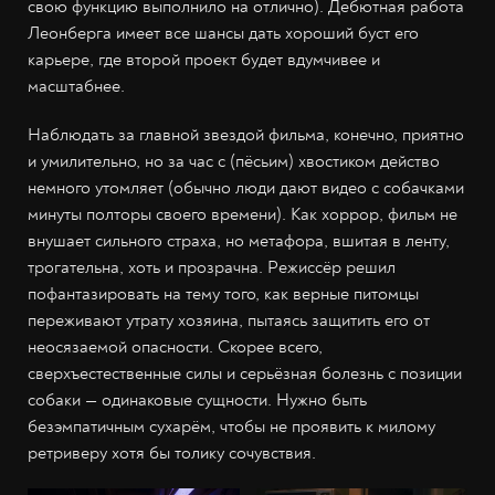
свою функцию выполнило на отлично). Дебютная работа
Леонберга имеет все шансы дать хороший буст его
карьере, где второй проект будет вдумчивее и
масштабнее.
Наблюдать за главной звездой фильма, конечно, приятно
и умилительно, но за час c (пёсьим) хвостиком действо
немного утомляет (обычно люди дают видео с собачками
минуты полторы своего времени). Как хоррор, фильм не
внушает сильного страха, но метафора, вшитая в ленту,
трогательна, хоть и прозрачна. Режиссёр решил
пофантазировать на тему того, как верные питомцы
переживают утрату хозяина, пытаясь защитить его от
неосязаемой опасности. Скорее всего,
сверхъестественные силы и серьёзная болезнь с позиции
собаки — одинаковые сущности. Нужно быть
безэмпатичным сухарём, чтобы не проявить к милому
ретриверу хотя бы толику сочувствия.