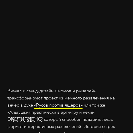
Визуал и саунд-дизайн «Гномов и рыцарей»
трансформируют проект из мемного развлечения на
вечер в духе
«Русов против ящеров»
или той же
«Альтушки» практически в арт-игру и некий
Э̶̟͠К̸̡̹̌̽С̸͔͓̓̆̋П̵̞̄̍̄И̴̮͎́ͅР̸̧̢̦͠И̵̣̺̣̂̂̆Е̵̭̳̎́Н̷̟͂С̷̤̱͗͌, который способен подарить лишь
формат интерактивных развлечений. История о трёх