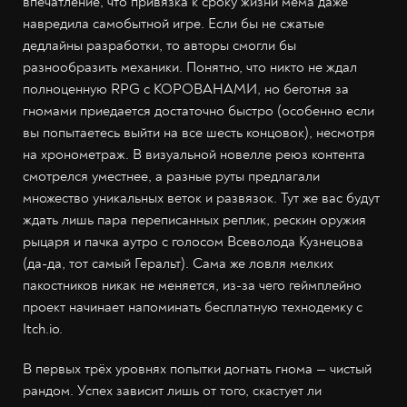
впечатление, что привязка к сроку жизни мема даже
навредила самобытной игре. Если бы не сжатые
дедлайны разработки, то авторы смогли бы
разнообразить механики. Понятно, что никто не ждал
полноценную RPG с КОРОВАНАМИ, но беготня за
гномами приедается достаточно быстро (особенно если
вы попытаетесь выйти на все шесть концовок), несмотря
на хронометраж. В визуальной новелле реюз контента
смотрелся уместнее, а разные руты предлагали
множество уникальных веток и развязок. Тут же вас будут
ждать лишь пара переписанных реплик, рескин оружия
рыцаря и пачка аутро с голосом Всеволода Кузнецова
(да-да, тот самый Геральт). Сама же ловля мелких
пакостников никак не меняется, из-за чего геймплейно
проект начинает напоминать бесплатную технодемку с
Itch.io.
В первых трёх уровнях попытки догнать гнома — чистый
рандом. Успех зависит лишь от того, скастует ли