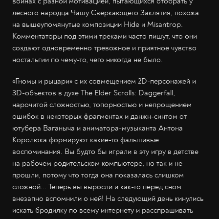
воинах с разной мотивацией, пытающихся отобрать у
лесного народца Чашу Сверкающего Заклятия, похожа
на вышеупомянутые композиции Hide и Misantrop.
Комментаторы под этими треками часто пишут, что они
создают одновременно тревожное и приятное чувство
ностальгии по чему-то, чего никогда не было.
«Гномы и рыцари» с их совмещением 2D-персонажей и
3D-объектов в духе The Elder Scrolls: Daggerfall,
нарочитой сложностью, топорностью и непрощением
ошибок в некоторых фрагментах и данжн-синтом от
ютубера Ваганыча и аниматора-музыканта Антона
Королюка формируют какие-то фальшивые
воспоминания. Вы будто бы играли в эту игру в детстве
на рабочем родительском компьютере, но так и не
прошли, потому что тогда она показалась слишком
сложной... Теперь вы выросли и как-то перед сном
внезапно вспомнили о ней! На следующий день кинулись
искать бродилку по всему интернету и расспрашивать