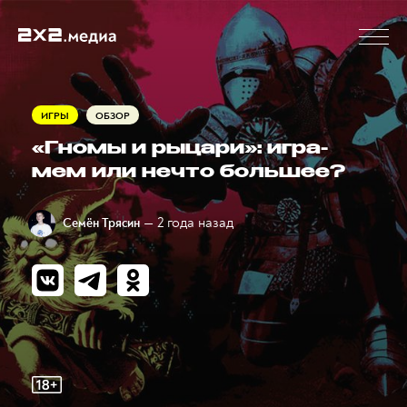
ИГРЫ
ОБЗОР
«Гномы и рыцари»: игра-
мем или нечто большее?
— 2 года назад
Семён Трясин