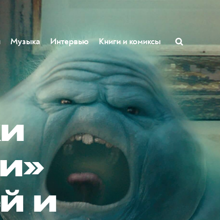
ы
Музыка
Интервью
Книги и комиксы
ки
и»
й и