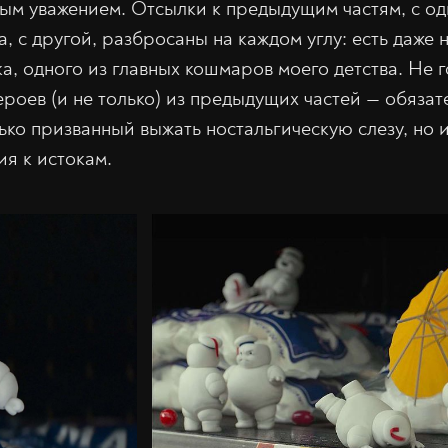
ным уважением. Отсылки к предыдущим частям, с од
за, с другой, разбросаны на каждом углу: есть даже 
, одного из главных кошмаров моего детства. Не г
ероев (и не только) из предыдущих частей — обяза
ько призванный выжать ностальгическую слезу, но и
я к истокам.