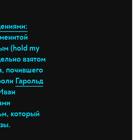
дениями:
аменитой
ым (hold my
дельно взятом
а, почившего
 роли
Гарольд
 Иван
ами
ьм, который
зы.