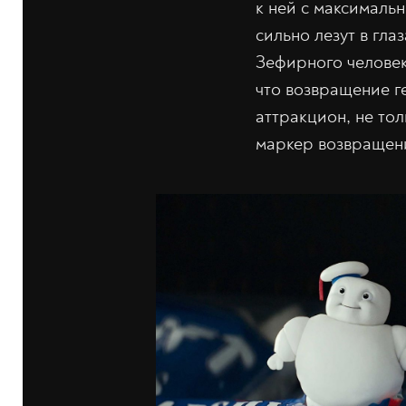
к ней с максималь
сильно лезут в гла
Зефирного человека
что возвращение г
аттракцион, не тол
маркер возвращени