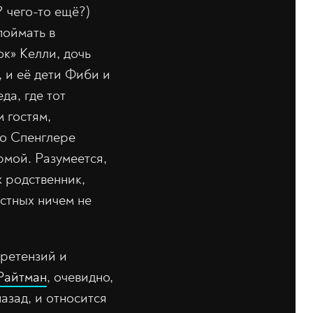
 чего-то ещё?)
поймать в
к» Келли, дочь
, и её дети Фиби и
да, где тот
 гостям,
 о Спенглере
рмой. Разумеется,
х родственник,
естных ничем не
претензий и
Райтман
, очевидно,
азад, и относится