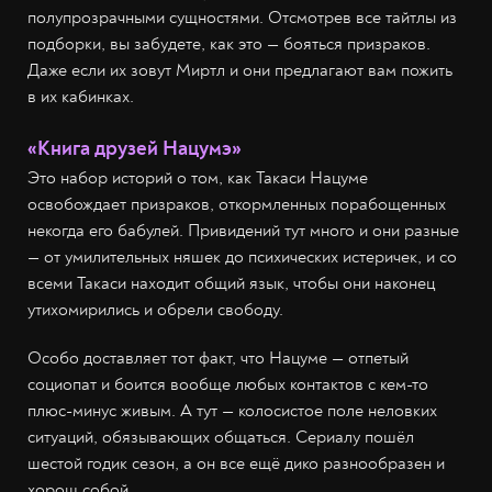
полупрозрачными сущностями. Отсмотрев все тайтлы из
подборки, вы забудете, как это — бояться призраков.
Даже если их зовут Миртл и они предлагают вам пожить
в их кабинках.
«Книга друзей Нацумэ»
Это набор историй о том, как Такаси Нацуме
освобождает призраков, откормленных порабощенных
некогда его бабулей. Привидений тут много и они разные
— от умилительных няшек до психических истеричек, и со
всеми Такаси находит общий язык, чтобы они наконец
утихомирились и обрели свободу.
Особо доставляет тот факт, что Нацуме — отпетый
социопат и боится вообще любых контактов с кем-то
плюс-минус живым. А тут — колосистое поле неловких
ситуаций, обязывающих общаться. Сериалу пошёл
шестой годик сезон, а он все ещё дико разнообразен и
хорош собой.