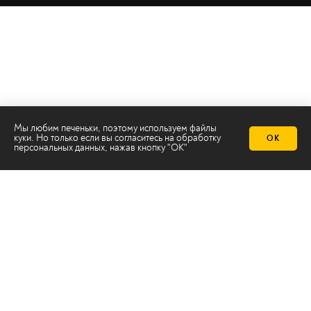
Мы любим печеньки, поэтому используем файлы
куки. Но только если вы согласитесь на
обработку
ОК
персональных данных
, нажав кнопку "ОК"
Телеканал 2х2
Онлайн-эфир
Все авторы
Все темы