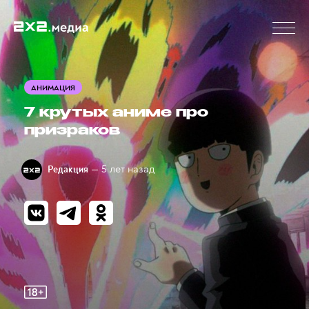
АНИМАЦИЯ
7 крутых аниме про
призраков
— 5 лет назад
Редакция