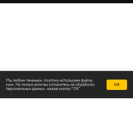
Телеканал 2х2
Мы любим печеньки, поэтому используем файлы
куки. Но только если вы согласитесь на
обработку
Онлайн-эфир
ОК
персональных данных
, нажав кнопку "ОК"
Все авторы
Все темы