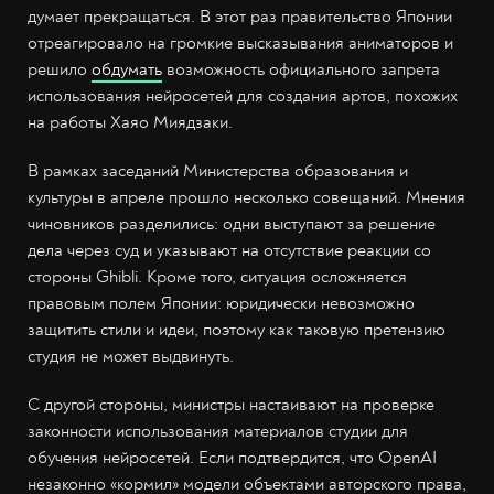
думает прекращаться. В этот раз правительство Японии
отреагировало на громкие высказывания аниматоров и
решило
обдумать
возможность официального запрета
использования нейросетей для создания артов, похожих
на работы Хаяо Миядзаки.
В рамках заседаний Министерства образования и
культуры в апреле прошло несколько совещаний. Мнения
чиновников разделились: одни выступают за решение
дела через суд и указывают на отсутствие реакции со
стороны Ghibli. Кроме того, ситуация осложняется
правовым полем Японии: юридически невозможно
защитить стили и идеи, поэтому как таковую претензию
студия не может выдвинуть.
С другой стороны, министры настаивают на проверке
законности использования материалов студии для
обучения нейросетей. Если подтвердится, что OpenAI
незаконно «кормил» модели объектами авторского права,