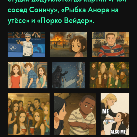
сосед Соничу», «Рыбка Анора на
утёсе» и «Порко Вейдер».