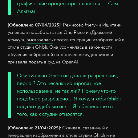
графические процессоры плавятся, — Сэм
Альтман.
[Обновлено 07/04/2025]:
Режиссёр Мегуми Ишитани,
успевшая поработать над One Piece и «Драконий
жемчуг»,
высказалась
против генерации изображений в
стиле студии Ghibli. Она усомнилась в законности
обучения нейросетей на творчестве художников и
призвала подать в суд на OpenAI.
Официально Ghibli не давали разрешения,
верно!? Это несанкционированное
использование, не так ли!? Почему что-то
подобное разрешено... Я хочу, чтобы Ghibli
подали судебный иск... Я в бешенстве от
того, как к студии относятся.
[Обновлено 21/04/2025]:
Скандал, связанный с
генерацией изображений в стиле студии Ghibli и не