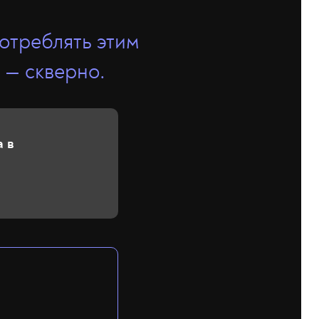
отреблять этим
 — скверно.
а в