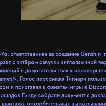
Yo, ответственная за создание
Genshin I
тракт с актёром озвучки англоязычной в
бвинений в домогательствах к несоверше
amesN
. Голос персонажа Тигнари польз
сом и приставал к фанатам игры в Discor
ощадок Гинди собрали документ с доказ
, шантажа, оскорбительных высказываний