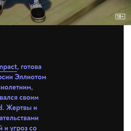
mpact
, готова
ерсии Эллиотом
ннолетним,
овался своим
d. Жертвы и
ательствами
 и угроз со