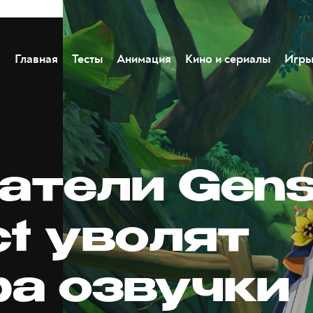
Главная
Тесты
Анимация
Кино и сериалы
Игр
атели Gens
ct уволят
ра озвучки