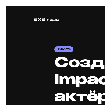
НОВОСТИ
Созд
Impa
актё