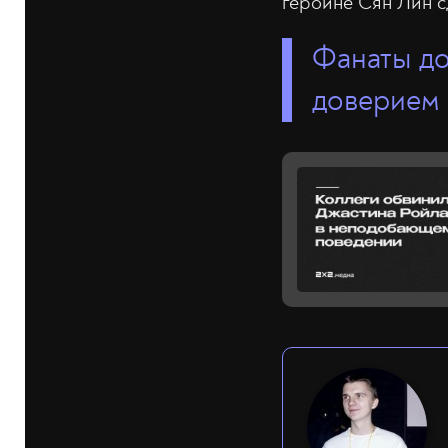
героине Сян Лин с
Фанаты до
доверием 