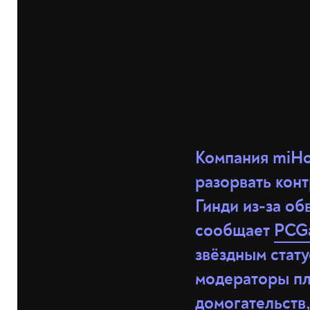
Компания miHo
разорвать кон
Гинди из-за о
сообщает
PCG
звёздным стату
модераторы пл
домогательств