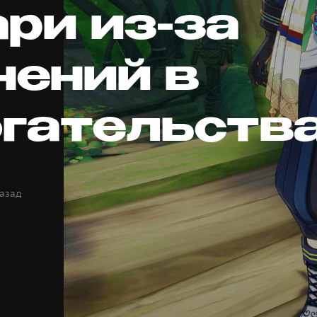
ри из-за
нений в
гательств
назад