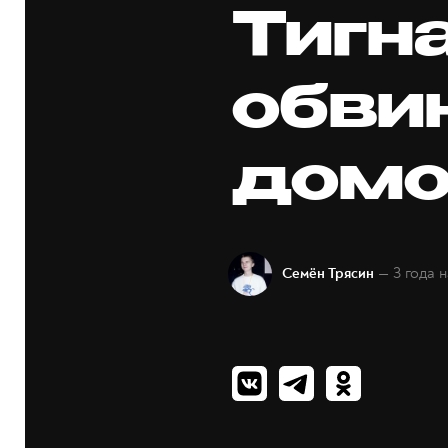
Тигна
обви
домо
— 3 года 
Семён Трясин