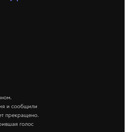
нном.
ния и сообщили
дет прекращено.
арившая голос