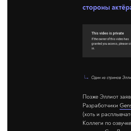
стороны актёр
Один из стримов Эллио
Позже Эллиот заяви
Разработчики
Gens
(хоть и расплывчат
Коллеги по озвучк