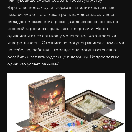
или чудовище сможет собрать кровавую жатву?
«Братство волка» будет держать на кончиках пальцев,
независимо от того, какая роль вам досталась. Зверь
обладает множеством трюков, молниеносно носясь по
игровой карте и расправляясь с жертвами. Но он —
одиночка и из союзников у монстра только хитрость и
изворотливость. Охотники не могут справится с ним сами
по себе, но, работая в команде они могут постепенно
ослабить и загнать чудовище в ловушку. Вопрос только
один: кто успеет раньше?