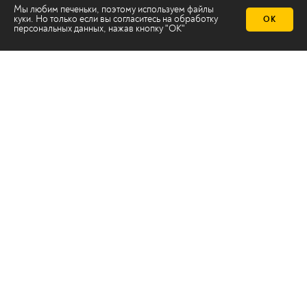
Мы любим печеньки, поэтому используем файлы
куки. Но только если вы согласитесь на
обработку
ОК
персональных данных
, нажав кнопку "ОК"