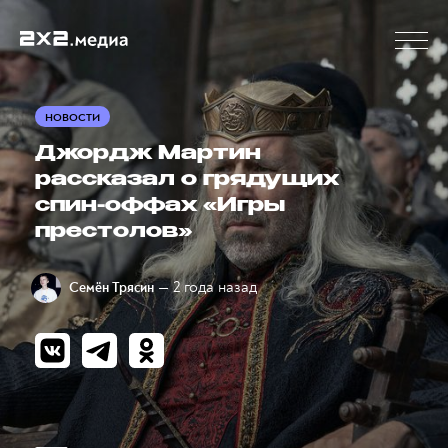
НОВОСТИ
Джордж Мартин
рассказал о грядущих
спин-оффах «Игры
престолов»
— 2 года назад
Семён Трясин