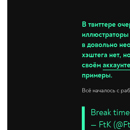
В твиттере оч
иллюстраторы 
в довольно не
хэштега нет, н
своём
аккаунт
примеры.
Всё началось с ра
Break tim
— FtK (@F