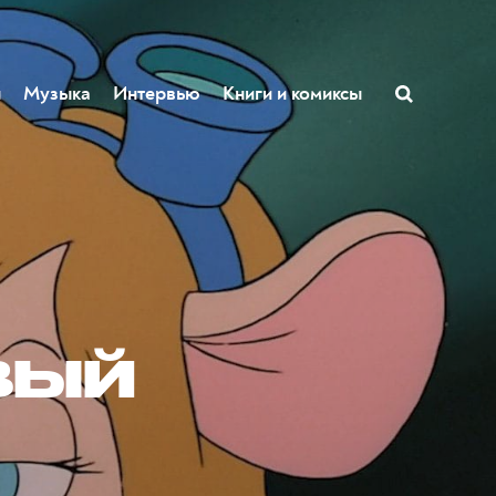
ы
Музыка
Интервью
Книги и комиксы
вый