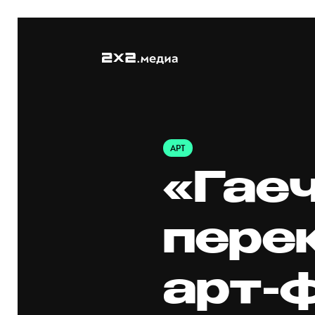
АРТ
«Гаеч
пере
арт-