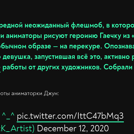
ередной неожиданный флешмоб, в котор
и аниматоры рисуют героиню Гаечку из 
обычном образе — на перекуре. Опознав
о девушка, запустившая всё это, активно 
е
работы от других художников. Собрали
боты аниматорки Джун:
e ^_^
pic.twitter.com/IttC47bMq3
tK_Artist)
December 12, 2020