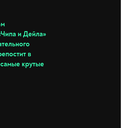
ом
«Чипа и Дейла»
ательного
репостит в
 самые крутые