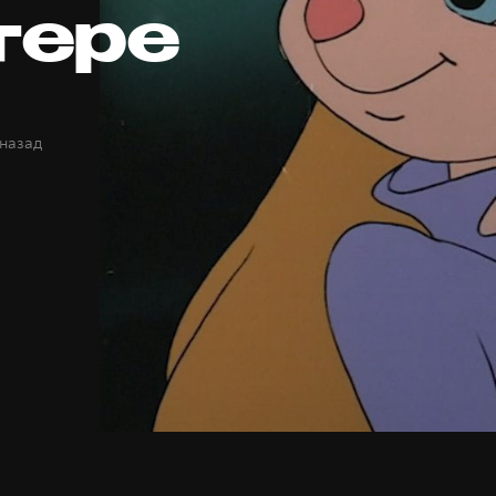
тере
 назад