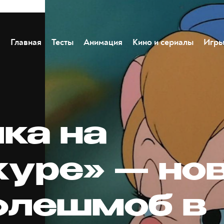
Главная
Тесты
Анимация
Кино и сериалы
Игр
ка на
куре» — но
флешмоб в