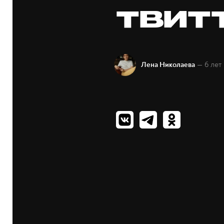
твит
— 6 лет
Лена Николаева