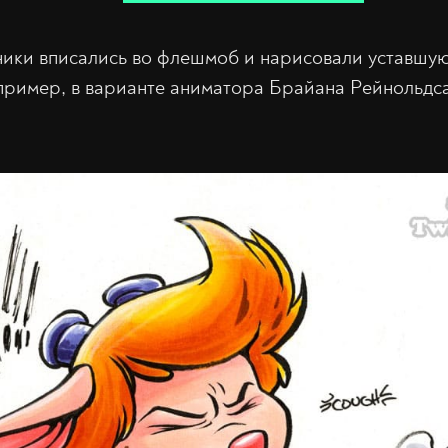
ники вписались во флешмоб и нарисовали уставшу
апример, в варианте аниматора Брайана Рейнольдс