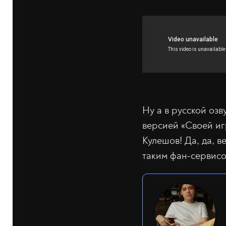
Ну а в русской озв
версией «Своей иг
Кулешов! Да, да, 
таким фан-сервисом