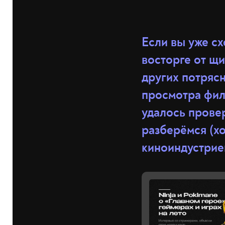
Если вы уже сх
восторге от щи
других потряс
просмотра фил
удалось прове
разберёмся (хо
киноиндустрией