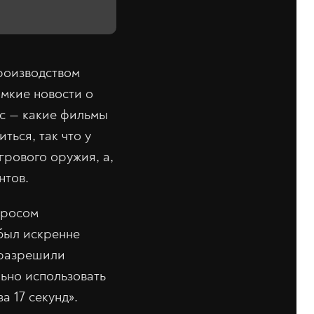
производством
омкие новости о
ос — какие фильмы
ться, так что у
грового оружия, а,
нтов.
просом
 был искренне
 разрешили
льно использовать
 17 секунд».