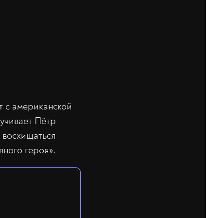
нт с американской
вучивает Пётр
 восхищаться
вного героя».