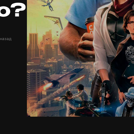
о?
 назад