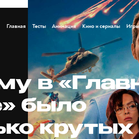
Главная
Тесты
Анимация
Кино и сериалы
Игр
му в «Глав
е» было
ько крутых