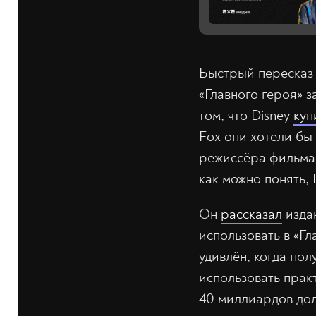
Быстрый пересказ 
«Главного героя» з
том, что Disney
куп
Fox они хотели бы 
режиссёра фильма 
как можно понять, 
Он
рассказал
издан
использовать в «Г
удивлён, когда по
использовать прак
40 миллиардов дол