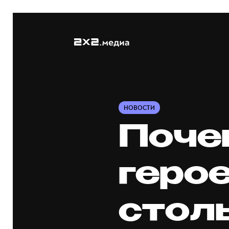
НОВОСТИ
Поче
геро
стол