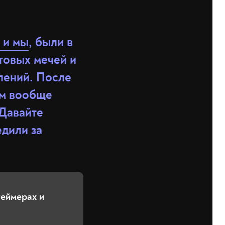
 и мы
, были в
товых мечей и
лений. После
ам вообще
 Давайте
едили за
геймерах и