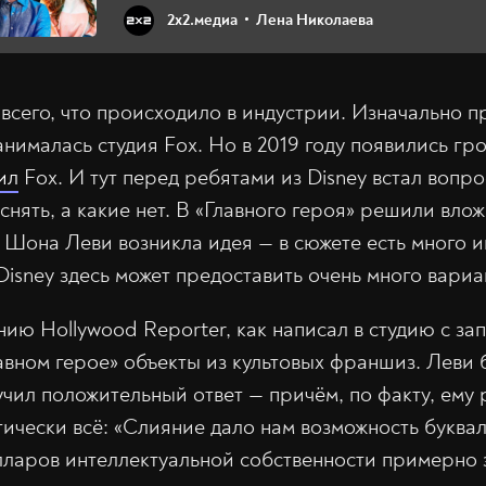
2х2.медиа
Лена Николаева
всего, что происходило в индустрии. Изначально 
анималась студия Fox. Но в 2019 году появились гр
ил
Fox. И тут перед ребятами из Disney встал вопр
снять, а какие нет. В «Главного героя» решили вложи
Шона Леви возникла идея — в сюжете есть много и
Disney здесь может предоставить очень много вариа
ию Hollywood Reporter, как написал в студию с за
лавном герое» объекты из культовых франшиз. Леви
лучил положительный ответ — причём, по факту, ему
тически всё: «Слияние дало нам возможность буква
ларов интеллектуальной собственности примерно за