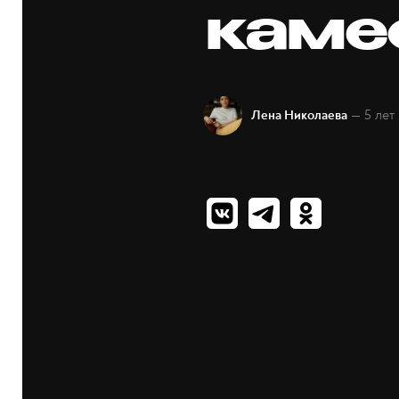
каме
— 5 лет
Лена Николаева