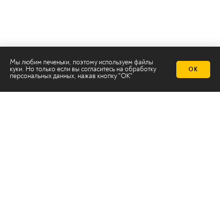
Мы любим печеньки, поэтому используем файлы
куки. Но только если вы согласитесь на
обработку
ОК
Телеканал 2х2
персональных данных
, нажав кнопку "ОК"
Онлайн-эфир
Все авторы
Все темы
© ООО «ТРК «2Х2», 2026
Правовая информация
Политика конфиденциальности