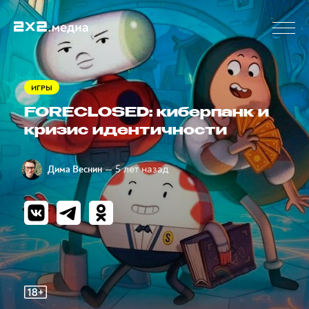
ИГРЫ
FORECLOSED: киберпанк и
кризис идентичности
— 5 лет назад
Дима Веснин