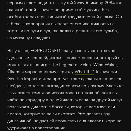
первым делом видит отсылку к Айзеку Азимову. 2084 год,
главный герой — ничем не приметный мужчина без
особого характера, типичный тридцатилетний дядька. Он
в беде — корпорация выставляет его идентичность на
торги, и по пути в суд, где должна решиться его судьба,
на мужчину нападают.
Визуально, FORECLOSED сразу захватывает отлично
сделанным сел-шейдингом — стилем рисовки, который вы
можете знать по игре The Legend of Zelda: Wind Waker,
Ōkami и марвеловскому сериалу
What If…?
Технически
Genshin Impact и игра про гуся тоже сделаны в стиле сел-
шейдинг, но там он выглядит совсем по-другому. Здесь же
язык экшен-комиксов использован по-полной: пока вы
идёте по коридору в одной части экрана, на другой могут
показывать диалоги с боссами, которые вас ждут, или
врагов, которые за вами охотятся. Это делает игру
динамичной, не даёт ей провисать на диалогах и хорошо
удерживает в повествовании.