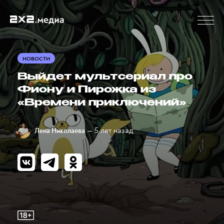
НОВОСТИ
Выйдет мультсериал про
Фиону и Пирожка из
«Времени приключений»
— 5 лет назад
Лена Николаева