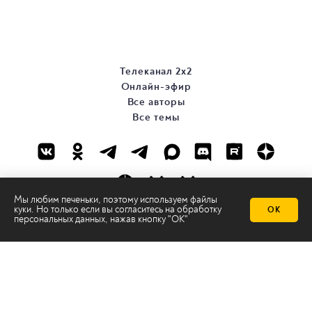
Телеканал 2х2
Онлайн-эфир
Все авторы
Все темы
Мы любим печеньки, поэтому используем файлы
куки. Но только если вы согласитесь на
обработку
ОК
персональных данных
, нажав кнопку "ОК"
© ООО «ТРК «2Х2», 2026
Правовая информация
Политика конфиденциальности
Сайт содержит рекомендательные технологии
Сделано на
Ghost