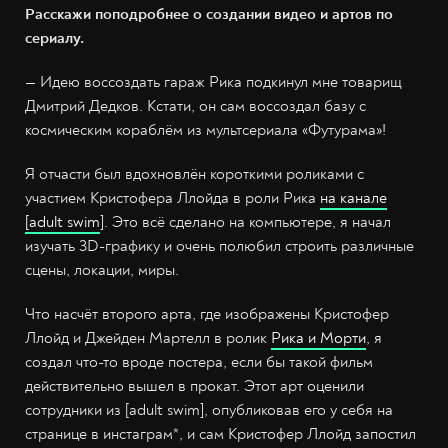
Расскажи поподробнее о создании видео и артов по
сериалу.
— Идею воссоздать гараж Рика подкинул мне товарищ
Дмитрий Дедков. Кстати, он сам воссоздал базу с
космическим кораблём из мультсериала «Футурама»!
Я отчасти был вдохновлён короткими роликами с
участием Кристофера Ллойда в роли Рика
на канале
[adult swim
]. Это всё сделано на компьютере, я начал
изучать 3D-графику и очень полюбил строить различные
сцены, локации, миры.
Что насчёт второго арта, где изображены Кристофер
Ллойд и Джейден Мартелл в ролик
Рика и Морти
, я
создал что-то вроде постера, если бы такой фильм
действительно вышел в прокат. Этот арт оценили
сотрудники из [adult swim], опубликовав его у себя на
странице в инстаграм*, и сам Кристофер Ллойд запостил