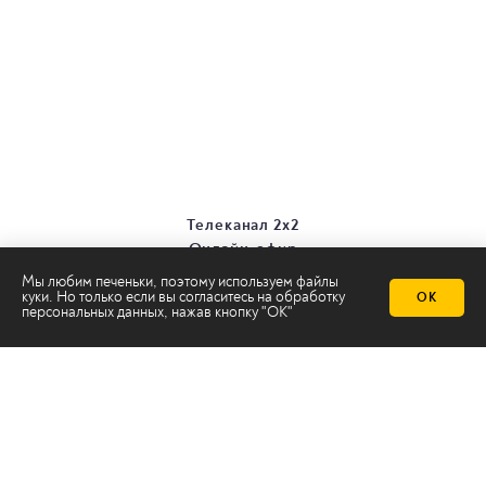
Телеканал 2х2
Онлайн-эфир
Все авторы
Мы любим печеньки, поэтому используем файлы
Все темы
куки. Но только если вы согласитесь на
обработку
ОК
персональных данных
, нажав кнопку "ОК"
© ООО «ТРК «2Х2», 2026