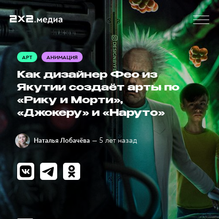
АРТ
АНИМАЦИЯ
Как дизайнер Фео из
Якутии создаёт арты по
«Рику и Морти»,
«Джокеру» и «Наруто»
— 5 лет назад
Наталья Лобачёва