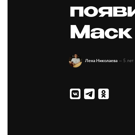
появ
Маск
— 5 лет
Лена Николаева