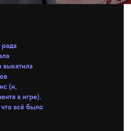
т рада
ала
и выкатила
нов
ис (и,
ента в игре).
 что всё было