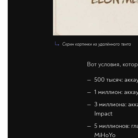
Скрин картинки из удалённого твита
Вот условия, кото
500 тысяч: акка
1 миллион: акка
3 миллиона: акк
Impact
5 миллионов: гл
MiHoYo