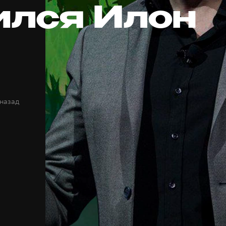
ился Илон
 назад