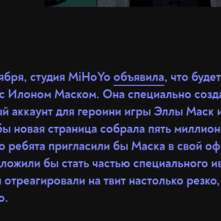
тября, студия MiHoYo
объявила
, что буде
 с Илоном Маском. Она специально созд
й аккаунт для героини игры Эллы Маск 
бы новая страница собрала пять миллио
о ребята пригласили бы Маска в свой оф
ложили бы стать частью специального ив
отреагировали на твит настолько резко,
о.