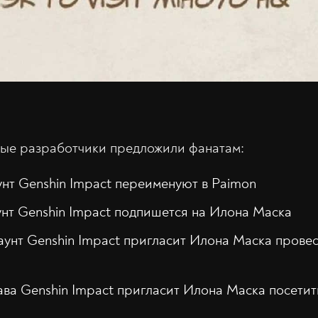
рые разработчики предложили фанатам:
унт Genshin Impact переименуют в Paimon
унт Genshin Impact подпишется на Илона Маска
аунт Genshin Impact пригласит Илона Маска провес
ава Genshin Impact пригласит Илона Маска посетит